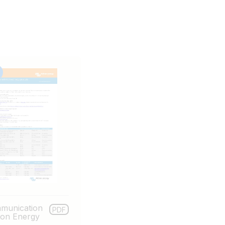
munication
PDF
tron Energy