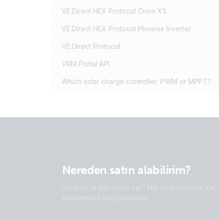
VE.Direct HEX Protocol Orion XS
VE.Direct HEX Protocol Phoenix Inverter
VE.Direct Protocol
VRM Portal API
Which solar charge controller: PWM or MPPT?
Nereden satın alabilirim?
Yardıma mı ihtiyacınız var? Her türlü sorunuz için
bayilerimize danışabilirsiniz.