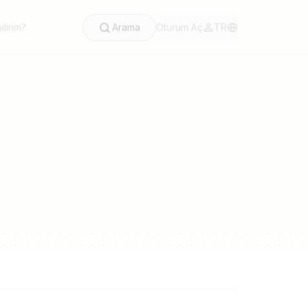
lirim?
Arama
Oturum Aç
TR