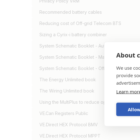
Privacy Policy VRM
Recommended battery cables
Reducing cost of Off-grid Telecom BTS
Sizing a Cyrix-i battery combiner
System Schematic Booklet - Automotive
About c
System Schematic Booklet - Marine
We use coo
System Schematic Booklet - Off-Grid, Backup &
provide so
The Energy Unlimited book
advertisem
The Wiring Unlimited book
Learn mor
Using the MultiPlus to reduce operating cost of 
Allow
VE.Can Registers Public
VE.Direct HEX Protocol BMV
VE.Direct HEX Protocol MPPT