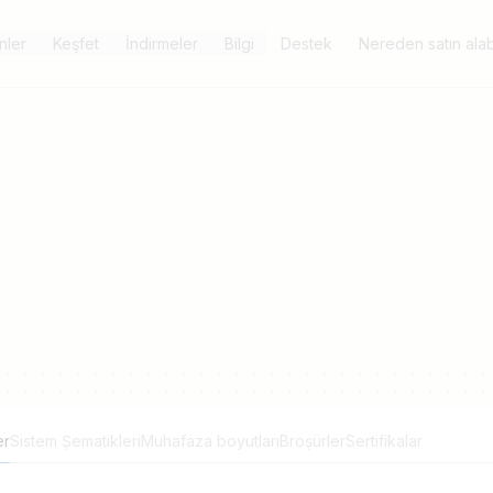
nler
Keşfet
İndirmeler
Bilgi
Destek
Nereden satın alabi
er
Sistem Ṣematikleri
Muhafaza boyutları
Broṣürler
Sertifikalar