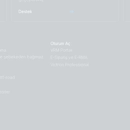
Destek
Oturum Aç
ama
VRM Portalı
e şebekeden bağımsız
E-Sipariş ve E-RMA
Victron Professional
Off-road
törler