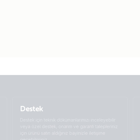
Destek
Destek için teknik dökümanlarımızı inceleyebilir
veya özel destek, onarım ve garanti talepleriniz
için ürünü satın aldığınız bayinizle iletişime
geçebilirsiniz.