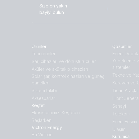
Size en yakın
bayiyi bulun
Ürünler
Çözümler
Tüm ürünler
Enerji Depol
Yedekleme v
Ṣarj cihazları ve dönüştürücüler
sistemler
Aküler ve akü takip cihazları
Tekne ve Yat
Solar şarj kontrol cihazları ve güneş
panelleri
Karavan ve 
Sistem takibi
Ticari Araçlar
Aksesuarlar
Hibrit Jenera
Keşfet
Sanayi
Ekosistemimizi Keşfedin
Telekom
Başlarken
Enerji Erişimi
Victron Energy
Ulaşım
Bu Victron
Kurumsal