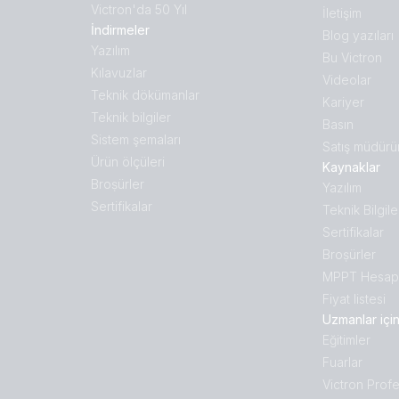
Victron'da 50 Yıl
İletişim
İndirmeler
Blog yazıları
Yazılım
Bu Victron
Kılavuzlar
Videolar
Teknik dökümanlar
Kariyer
Teknik bilgiler
Basın
Sistem şemaları
Satış müdürü
Ürün ölçüleri
Kaynaklar
Broṣürler
Yazılım
Sertifikalar
Teknik Bilgile
Sertifikalar
Broṣürler
MPPT Hesapl
Fiyat listesi
Uzmanlar içi
Eğitimler
Fuarlar
Victron Profe