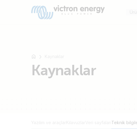
Ürü
Kaynaklar
Mesela
Kaynaklar
SmartSolar
Multiplus-
II
Orion
XS
SmartShunt
Yazılım ve araçlar
Kılavuzlar
Veri sayfaları
Teknik bilgil