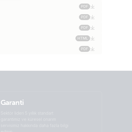
PDF
PDF
PDF
HTML
PDF
Garanti
Sektör lideri 5 yıllık standart
garantimiz ve küresel onarım
servisimiz hakkında daha fazla bilgi
edinin.