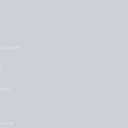
nüzü bulun
r
ayıcı
n
ssional