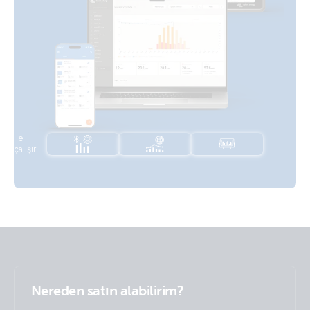
İle
çalışır
Nereden satın alabilirim?