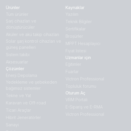
Ürünler
Kaynaklar
Tüm ürünler
Yazılım
Ṣarj cihazları ve
Teknik Bilgiler
dönüştürücüler
Sertifikalar
Aküler ve akü takip cihazları
Broṣürler
Solar şarj kontrol cihazları ve
MPPT Hesaplayıcı
güneş panelleri
Fiyat listesi
Sistem takibi
Uzmanlar için
Aksesuarlar
Eğitimler
Çözümler
Fuarlar
Enerji Depolama
Victron Professional
Yedekleme ve şebekeden
Topluluk forumu
bağımsız sistemler
Oturum Aç
Tekne ve Yat
VRM Portalı
Karavan ve Off-road
E-Sipariş ve E-RMA
Ticari Araçlar
Victron Professional
Hibrit Jeneratörler
Sanayi