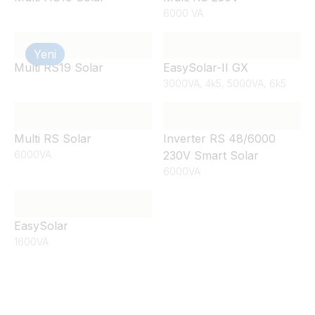
6000 VA
Yeni
Multi RS19 Solar
EasySolar-II GX
3000VA, 4k5, 5000VA, 6k5
Multi RS Solar
Inverter RS 48/6000
6000VA
230V Smart Solar
6000VA
EasySolar
1600VA