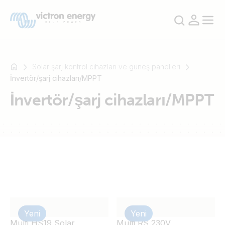
Solar şarj kontrol cihazları ve güneş panelleri
İnvertör/şarj cihazları/MPPT
İnvertör/şarj cihazları/MPPT
Mesela
SmartSolar
Multiplus-
II
Orion
XS
SmartShunt
Yeni
Yeni
Multi HS19 Solar
Multi RS 230V