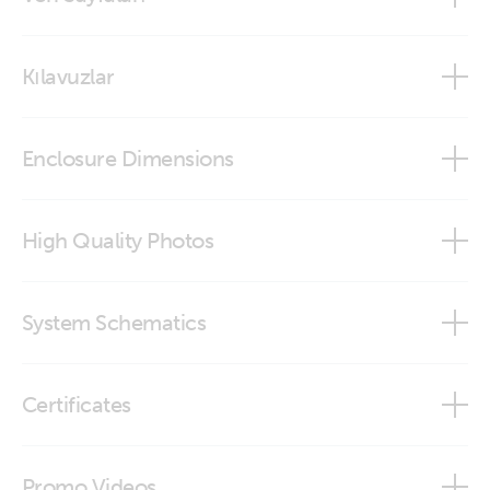
Autotransformer 32A and 100A
Kılavuzlar
Autotransformer 50A and 100A
Autotransformer 32A and 100A
Enclosure Dimensions
Autotransformer 50A and 100A (HTML5)
Autotransformer 120-240VAC 50A 100A
High Quality Photos
Autotransformer 120-240VAC-32A-100A
Autotransformer 120-240V-50A (front)
System Schematics
Autotransformer 120-240V-50A (left)
AT-1 split phase 240V to 120-240V with Quattro 240V
Certificates
Autotransformer 120-240V-50A (right)
AT-2 step up 120 to 240V with Quattro 120V
Declaration of Conformity - Autotransformers
Autotransformer 120-240VAC 100A (back)
Promo Videos