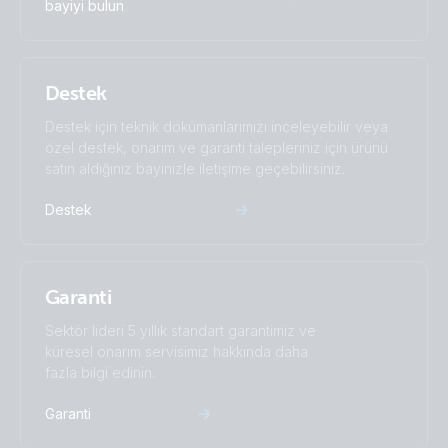
bayiyi bulun
Autotransformer 120-240VAC 32A (right)
Destek
Destek için teknik dökümanlarımızı inceleyebilir veya
özel destek, onarım ve garanti talepleriniz için ürünü
satın aldığınız bayinizle iletişime geçebilirsiniz.
Destek
Garanti
Sektör lideri 5 yıllık standart garantimiz ve
küresel onarım servisimiz hakkında daha
fazla bilgi edinin.
Garanti