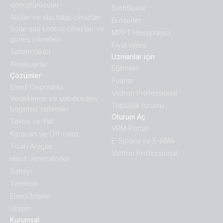
dönüştürücüler
Sertifikalar
Aküler ve akü takip cihazları
Broṣürler
Solar şarj kontrol cihazları ve
MPPT Hesaplayıcı
güneş panelleri
Fiyat listesi
Sistem takibi
Uzmanlar için
Aksesuarlar
Eğitimler
Çözümler
Fuarlar
Enerji Depolama
Victron Professional
Yedekleme ve şebekeden
Topluluk forumu
bağımsız sistemler
Oturum Aç
Tekne ve Yat
VRM Portalı
Karavan ve Off-road
E-Sipariş ve E-RMA
Ticari Araçlar
Victron Professional
Hibrit Jeneratörler
Sanayi
Telekom
Enerji Erişimi
Ulaşım
Kurumsal