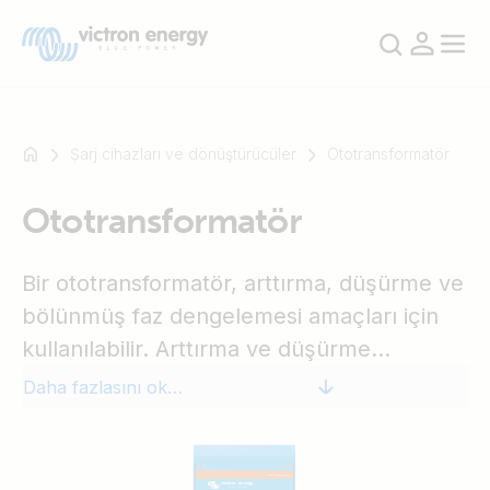
Ṣarj cihazları ve dönüştürücüler
Ototransformatör
Ototransformatör
Mesela
SmartSolar
Bir ototransformatör, arttırma, düşürme ve
Multiplus-
II
bölünmüş faz dengelemesi amaçları için
Orion
kullanılabilir. Arttırma ve düşürme
XS
fonksiyonları nispeten oldukça doğrudan
Daha fazlasını okuyun
SmartShunt
uygulamalar olsa da, bölünmüş faz çıkışı
oldukça dikkat gerektiren bir uygulamadır.