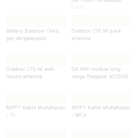
5 inch
Battery Balancer (Akü
Outdoor LTE-M puck
şarj dengeleyicisi)
antenna
Outdoor LTE-M wall-
GX WiFi module long
mount antenna
range (Netgear AC1200)
MPPT Kablo Muhafazası
MPPT Kablo Muhafazası
– Tr
- MC4