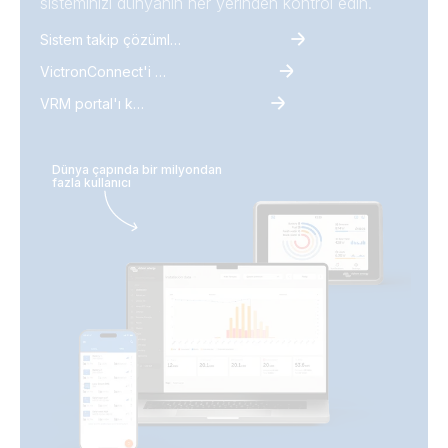
sisteminizi dünyanın her yerinden kontrol edin.
Sistem takip çözümlerini keşfet
VictronConnect'i keşfet
VRM portal'ı keşfet
Dünya çapında bir milyondan
fazla kullanıcı