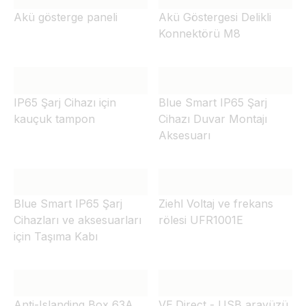
Akü gösterge paneli
Akü Göstergesi Delikli
Konnektörü M8
IP65 Şarj Cihazı için
Blue Smart IP65 Şarj
kauçuk tampon
Cihazı Duvar Montajı
Aksesuarı
Blue Smart IP65 Şarj
Ziehl Voltaj ve frekans
Cihazları ve aksesuarları
rölesi UFR1001E
için Taşıma Kabı
Anti-Islanding Box 63A,
VE.Direct - USB arayüzü