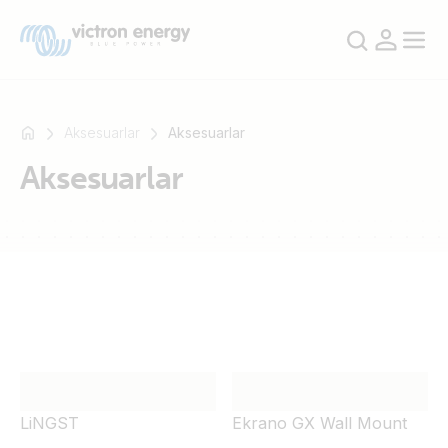
Aksesuarlar
Aksesuarlar
Aksesuarlar
Mesela
SmartSolar
Multiplus-
II
Orion
XS
SmartShunt
LiNGST
Ekrano GX Wall Mount