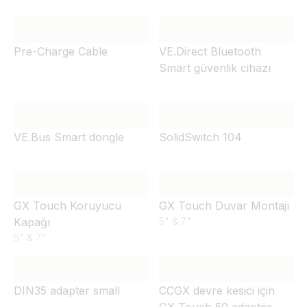
Pre-Charge Cable
VE.Direct Bluetooth
Smart güvenlik cihazı
VE.Bus Smart dongle
SolidSwitch 104
GX Touch Koruyucu
GX Touch Duvar Montajı
Kapağı
5" & 7"
5" & 7"
DIN35 adapter small
CCGX devre kesici için
GX Touch 50 adaptör