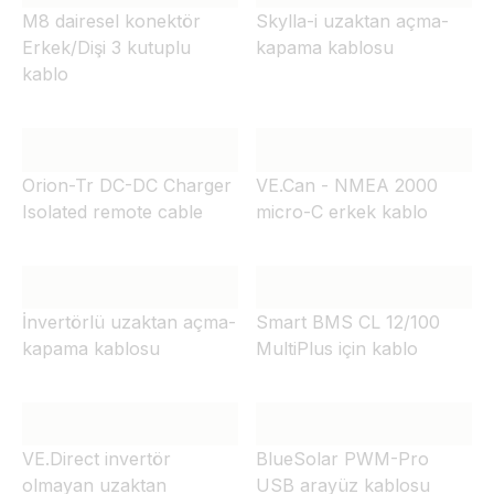
M8 dairesel konektör
Skylla-i uzaktan açma-
Erkek/Dişi 3 kutuplu
kapama kablosu
kablo
Orion-Tr DC-DC Charger
VE.Can - NMEA 2000
Isolated remote cable
micro-C erkek kablo
İnvertörlü uzaktan açma-
Smart BMS CL 12/100
kapama kablosu
MultiPlus için kablo
VE.Direct invertör
BlueSolar PWM-Pro
olmayan uzaktan
USB arayüz kablosu