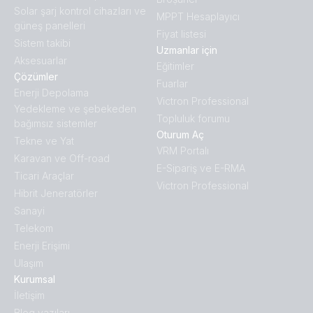
Solar şarj kontrol cihazları ve
MPPT Hesaplayıcı
güneş panelleri
Fiyat listesi
Sistem takibi
Uzmanlar için
Aksesuarlar
Eğitimler
Çözümler
Fuarlar
Enerji Depolama
Victron Professional
Yedekleme ve şebekeden
Topluluk forumu
bağımsız sistemler
Oturum Aç
Tekne ve Yat
VRM Portalı
Karavan ve Off-road
E-Sipariş ve E-RMA
Ticari Araçlar
Victron Professional
Hibrit Jeneratörler
Sanayi
Telekom
Enerji Erişimi
Ulaşım
Kurumsal
İletişim
Blog yazıları