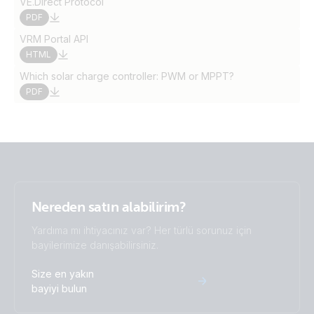
VE.Direct Protocol
PDF
VRM Portal API
HTML
Which solar charge controller: PWM or MPPT?
PDF
Nereden satın alabilirim?
Yardıma mı ihtiyacınız var? Her türlü sorunuz için
bayilerimize danışabilirsiniz.
Size en yakın
bayiyi bulun