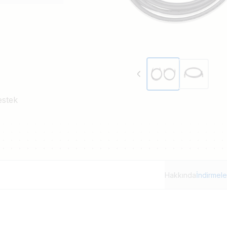
estek
Hakkında
İndirmele