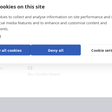
i
ookies on this site
kies to collect and analyse information on site performance and 
cial media features and to enhance and customise content and
ents.
e
 all cookies
Deny all
Cookie set
200
VE.Bus BMS / VE.Bus BMS
V2
mi
Akü Yönetim Sistemi