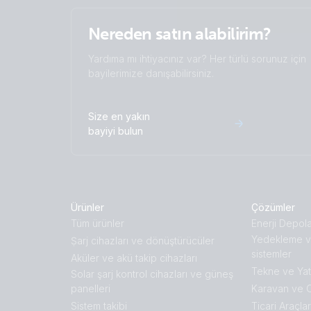
Nereden satın alabilirim?
Yardıma mı ihtiyacınız var? Her türlü sorunuz için
bayilerimize danışabilirsiniz.
Size en yakın
bayiyi bulun
Ürünler
Çözümler
Tüm ürünler
Enerji Depol
Yedekleme v
Ṣarj cihazları ve dönüştürücüler
sistemler
Aküler ve akü takip cihazları
Tekne ve Yat
Solar şarj kontrol cihazları ve güneş
panelleri
Karavan ve 
Sistem takibi
Ticari Araçlar