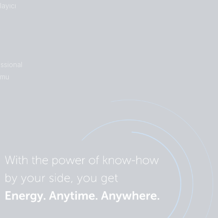
ayıcı
n
ssional
umu