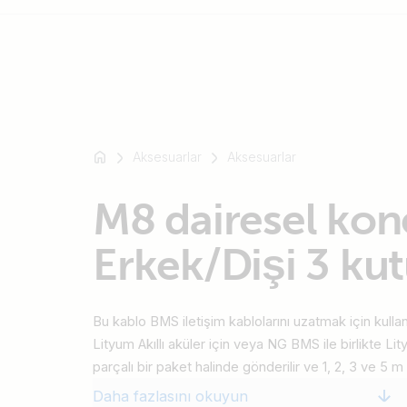
Mesela
SmartSolar
Aksesuarlar
Aksesuarlar
Multiplus-
II
M8 dairesel kon
Orion
XS
Erkek/Dişi 3 ku
SmartShunt
Bu kablo BMS iletişim kablolarını uzatmak için kullanı
Lityum Akıllı aküler için veya NG BMS ile birlikte Li
parçalı bir paket halinde gönderilir ve 1, 2, 3 ve 5 
Daha fazlasını okuyun