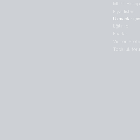
MPPT Hesapl
Fiyat listesi
Uzmanlar içi
Eğitimler
Fuarlar
Victron Profe
Topluluk for