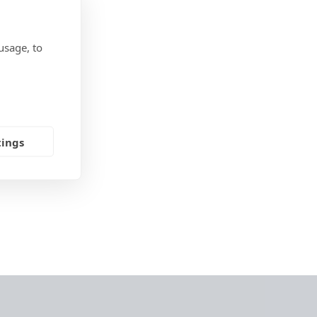
usage, to
tings