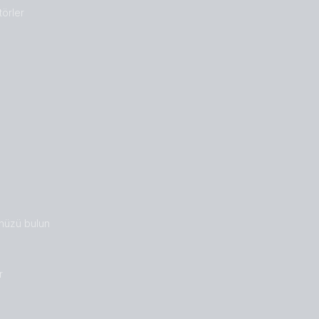
törler
nüzü bulun
r