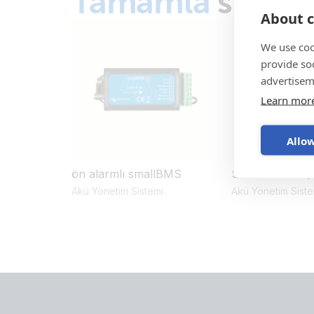
Tamamla
sistem
About c
We use coo
provide so
advertisem
Learn mor
Allow
ön alarmlı smallBMS
Smart BMS 12/
Akü Yönetim Sistemi
Akü Yönetim Siste