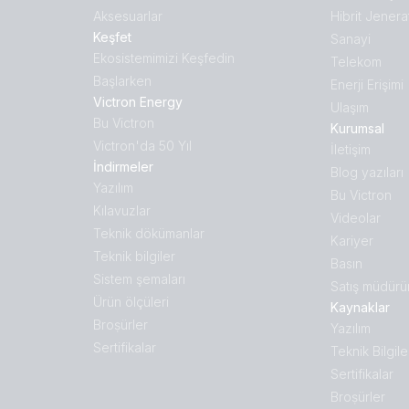
Aksesuarlar
Hibrit Jenera
Keşfet
Sanayi
Ekosistemimizi Keşfedin
Telekom
Başlarken
Enerji Erişimi
Victron Energy
Ulaşım
Bu Victron
Kurumsal
Victron'da 50 Yıl
İletişim
İndirmeler
Blog yazıları
Yazılım
Bu Victron
Kılavuzlar
Videolar
Teknik dökümanlar
Kariyer
Teknik bilgiler
Basın
Sistem şemaları
Satış müdürü
Ürün ölçüleri
Kaynaklar
Broṣürler
Yazılım
Sertifikalar
Teknik Bilgile
Sertifikalar
Broṣürler