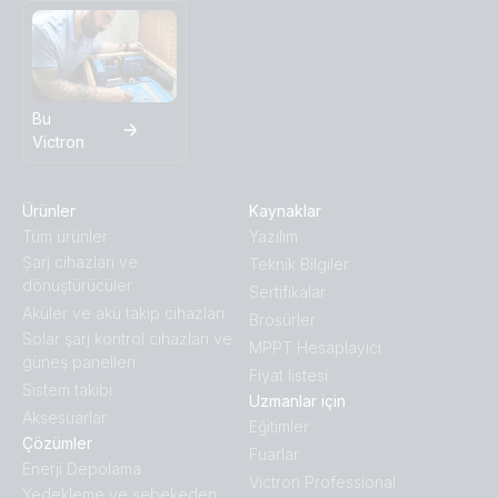
Bu
Victron
Ürünler
Kaynaklar
Tüm ürünler
Yazılım
Ṣarj cihazları ve
Teknik Bilgiler
dönüştürücüler
Sertifikalar
Aküler ve akü takip cihazları
Broṣürler
Solar şarj kontrol cihazları ve
MPPT Hesaplayıcı
güneş panelleri
Fiyat listesi
Sistem takibi
Uzmanlar için
Aksesuarlar
Eğitimler
Çözümler
Fuarlar
Enerji Depolama
Victron Professional
Yedekleme ve şebekeden