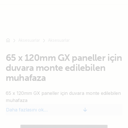
Aksesuarlar
Aksesuarlar
Mesela
SmartSolar
65 x 120mm GX paneller için
Multiplus-
II
duvara monte edilebilen
Orion
muhafaza
XS
SmartShunt
65 x 120mm GX paneller için duvara monte edilebilen
muhafaza
Daha fazlasını okuyun