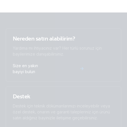
Nereden satın alabilirim?
Yardıma mı ihtiyacınız var? Her türlü sorunuz için
bayilerimize danışabilirsiniz.
Size en yakın
bayiyi bulun
Destek
Destek için teknik dökümanlarımızı inceleyebilir veya
özel destek, onarım ve garanti talepleriniz için ürünü
satın aldığınız bayinizle iletişime geçebilirsiniz.