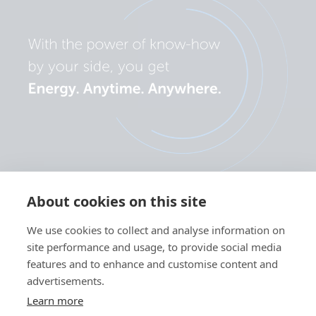
About cookies on this site
We use cookies to collect and analyse information on
site performance and usage, to provide social media
features and to enhance and customise content and
Gizlilik politikası
Çerez tercihleri
Çerez kullanımı
Kullanım Şartları
advertisements.
Learn more
TR
©Victron Energy 2026