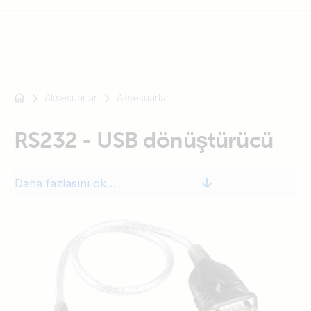
Aksesuarlar
Aksesuarlar
Mesela
SmartSolar
RS232 - USB dönüştürücü
Multiplus-
II
Orion
Daha fazlasını okuyun
XS
SmartShunt