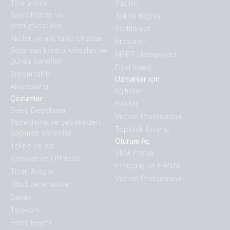
Tüm ürünler
Yazılım
Ṣarj cihazları ve
Teknik Bilgiler
dönüştürücüler
Sertifikalar
Aküler ve akü takip cihazları
Broṣürler
Solar şarj kontrol cihazları ve
MPPT Hesaplayıcı
güneş panelleri
Fiyat listesi
Sistem takibi
Uzmanlar için
Aksesuarlar
Eğitimler
Çözümler
Fuarlar
Enerji Depolama
Victron Professional
Yedekleme ve şebekeden
Topluluk forumu
bağımsız sistemler
Oturum Aç
Tekne ve Yat
VRM Portalı
Karavan ve Off-road
E-Sipariş ve E-RMA
Ticari Araçlar
Victron Professional
Hibrit Jeneratörler
Sanayi
Telekom
Enerji Erişimi