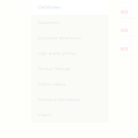
Certificates
Datasheets
Enclosure dimensions
High quality photos
Product Manuals
Promo videos
Technical information
Videos