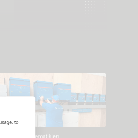
usage, to
Örnek sistem şematikleri