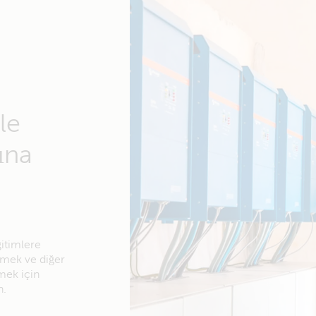
le
ına
ğitimlere
örmek ve diğer
mek için
n.