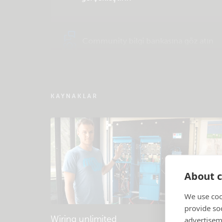
Community bilgi bankasına göz atın
KAYNAKLAR
About c
We use coo
provide so
Wiring unlimited
advertisem