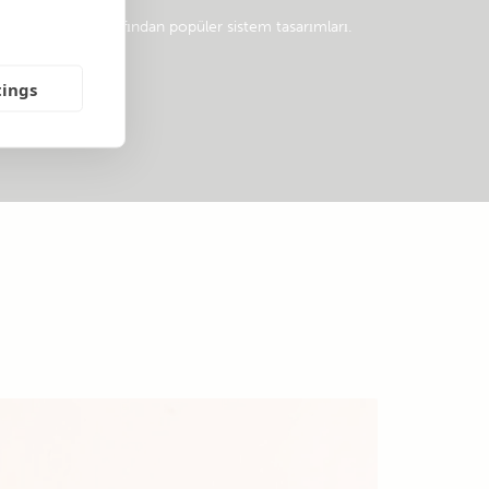
rofesyoneller tarafından popüler sistem tasarımları.
tings