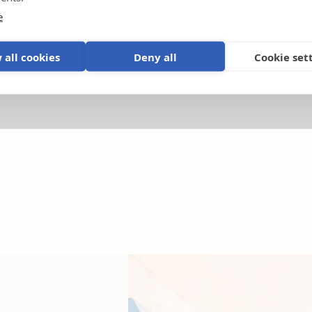
e
Ürünler ve sistemler açıklandı
.
P
 all cookies
Deny all
Cookie set