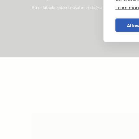
Learn mor
Bu e-kitapla kablo tesisatınızı doğru yapın
.
Allow