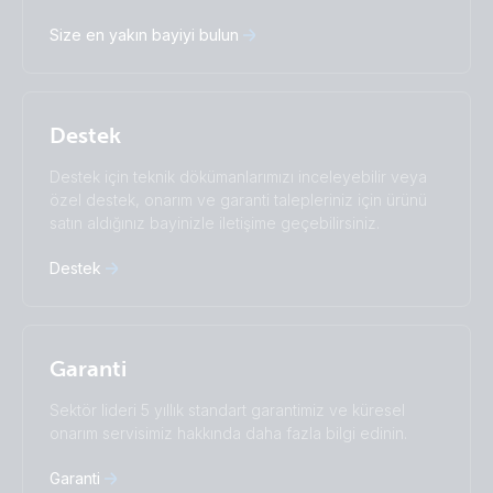
Deutsch
English
Size en yakın bayiyi bulun
Español
Français
Italiano
Magyar
Nederlands
Norsk
I agree to receive the newsletter and accept the
Polskie
Português
Privacy Policy.
Destek
Română
Slovenščina
Subscribe
Suomalainen
Svenska
Destek için teknik dökümanlarımızı inceleyebilir veya
Türkçe
Ελληνικά
özel destek, onarım ve garanti talepleriniz için ürünü
Русский
Українська
satın aldığınız bayinizle iletişime geçebilirsiniz.
中國人
Destek
Garanti
Sektör lideri 5 yıllık standart garantimiz ve küresel
onarım servisimiz hakkında daha fazla bilgi edinin.
Garanti