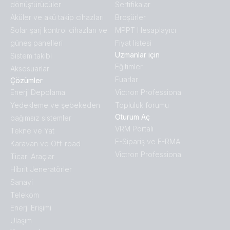
dönüştürücüler
Sertifikalar
Aküler ve akü takip cihazları
Broṣürler
Solar şarj kontrol cihazları ve
MPPT Hesaplayıcı
güneş panelleri
Fiyat listesi
Uzmanlar için
Sistem takibi
Eğitimler
Aksesuarlar
Fuarlar
Çözümler
Enerji Depolama
Victron Professional
Yedekleme ve şebekeden
Topluluk forumu
Oturum Aç
bağımsız sistemler
VRM Portalı
Tekne ve Yat
E-Sipariş ve E-RMA
Karavan ve Off-road
Victron Professional
Ticari Araçlar
Hibrit Jeneratörler
Sanayi
Telekom
Enerji Erişimi
Ulaşım