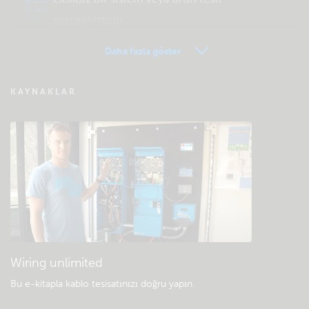
gerçekleştirin
Daha fazla göster
VRM - Uzaktan izleme SSS
KAYNAKLAR
Community bilgi bankasına göz atın
Genel indirmeler ve belgeler
Wiring unlimited
Bu e-kitapla kablo tesisatınızı doğru yapın
.