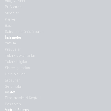
Blog yazıları
Bu Victron
Videolar
Kariyer
Basın
Satış müdürünüzü bulun
İndirmeler
Yazılım
Kılavuzlar
Teknik dökümanlar
Teknik bilgiler
Sistem şemaları
Ürün ölçüleri
Broṣürler
Sertifikalar
Keşfet
Ekosistemimizi Keşfedin
Başlarken
Victron Energy