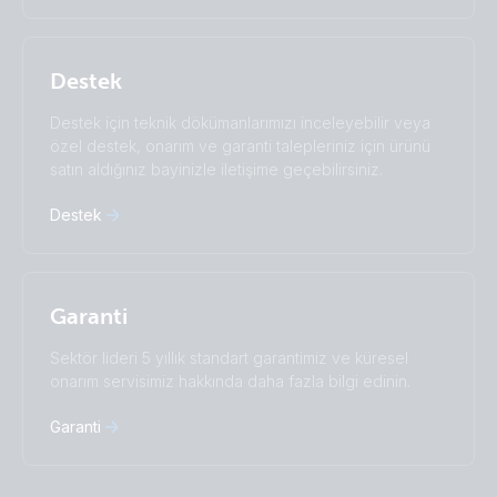
Italiano
Magyar
Nederlands
Norsk
I agree to receive the newsletter and accept the
Polskie
Português
Privacy Policy.
Destek
Română
Slovenščina
Subscribe
Suomalainen
Svenska
Destek için teknik dökümanlarımızı inceleyebilir veya
Türkçe
Ελληνικά
özel destek, onarım ve garanti talepleriniz için ürünü
Русский
Українська
satın aldığınız bayinizle iletişime geçebilirsiniz.
中國人
Destek
Garanti
Sektör lideri 5 yıllık standart garantimiz ve küresel
onarım servisimiz hakkında daha fazla bilgi edinin.
Garanti