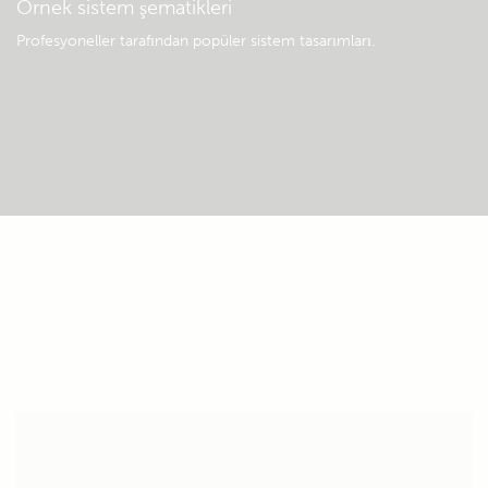
Örnek sistem şematikleri
Profesyoneller tarafından popüler sistem tasarımları.