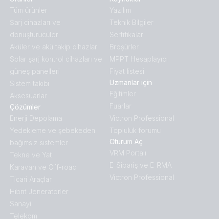
Tüm ürünler
Yazılım
Ṣarj cihazları ve
Teknik Bilgiler
dönüştürücüler
Sertifikalar
Aküler ve akü takip cihazları
Broṣürler
Solar şarj kontrol cihazları ve
MPPT Hesaplayıcı
güneş panelleri
Fiyat listesi
Uzmanlar için
Sistem takibi
Eğitimler
Aksesuarlar
Fuarlar
Çözümler
Enerji Depolama
Victron Professional
Yedekleme ve şebekeden
Topluluk forumu
Oturum Aç
bağımsız sistemler
VRM Portalı
Tekne ve Yat
E-Sipariş ve E-RMA
Karavan ve Off-road
Victron Professional
Ticari Araçlar
Hibrit Jeneratörler
Sanayi
Telekom