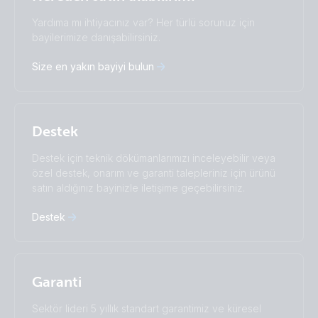
Change language
Yardıma mı ihtiyacınız var? Her türlü sorunuz için
Čeština
Dansk
bayilerimize danışabilirsiniz.
Deutsch
English
Size en yakın bayiyi bulun
Español
Français
Italiano
Magyar
Nederlands
Norsk
I agree to receive the newsletter and accept the
Polskie
Português
Privacy Policy.
Destek
Română
Slovenščina
Subscribe
Suomalainen
Svenska
Destek için teknik dökümanlarımızı inceleyebilir veya
Türkçe
Ελληνικά
özel destek, onarım ve garanti talepleriniz için ürünü
Русский
Українська
satın aldığınız bayinizle iletişime geçebilirsiniz.
中國人
Destek
Garanti
Sektör lideri 5 yıllık standart garantimiz ve küresel