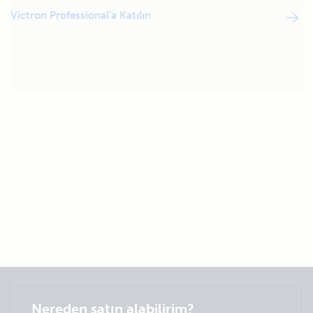
Victron Professional'a Katılın
Selected
Stay up to date
Türkçe
Nereden satın alabilirim?