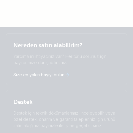
Selected
Stay up to date
Türkçe
Nereden satın alabilirim?
Change language
Yardıma mı ihtiyacınız var? Her türlü sorunuz için
Čeština
Dansk
bayilerimize danışabilirsiniz.
Deutsch
English
Size en yakın bayiyi bulun
Español
Français
Italiano
Magyar
Nederlands
Norsk
I agree to receive the newsletter and accept the
Polskie
Português
Privacy Policy.
Destek
Română
Slovenščina
Subscribe
Suomalainen
Svenska
Destek için teknik dökümanlarımızı inceleyebilir veya
Türkçe
Ελληνικά
özel destek, onarım ve garanti talepleriniz için ürünü
Русский
Українська
satın aldığınız bayinizle iletişime geçebilirsiniz.
中國人