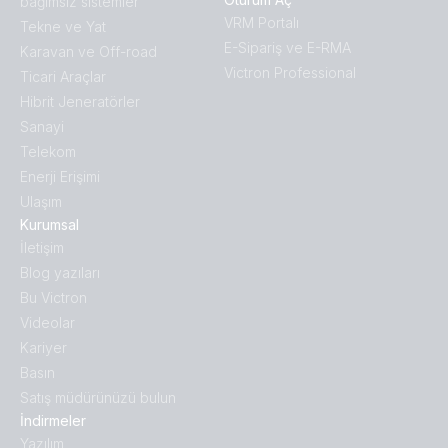
bağımsız sistemler
VRM Portalı
Tekne ve Yat
E-Sipariş ve E-RMA
Karavan ve Off-road
Victron Professional
Ticari Araçlar
Hibrit Jeneratörler
Sanayi
Telekom
Enerji Erişimi
Ulaşım
Kurumsal
İletişim
Blog yazıları
Bu Victron
Videolar
Kariyer
Basın
Satış müdürünüzü bulun
İndirmeler
Yazılım