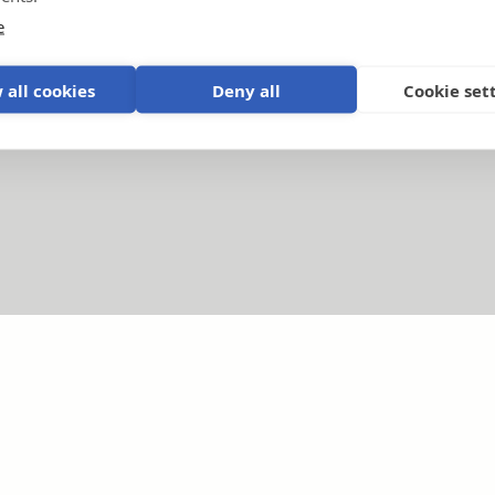
e
 all cookies
Deny all
Cookie set
Eğitici videolar
Ürünler ve sistemler açıklandı
.
P