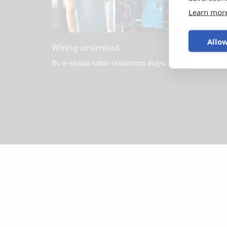
Learn mor
Allow
Wiring unlimited
Bu e-kitapla kablo tesisatınızı doğru yapın
.