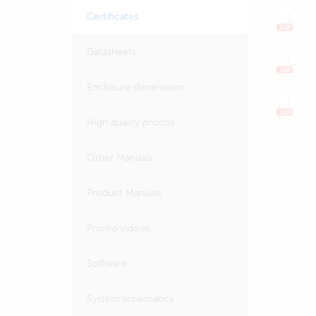
Certificates
Datasheets
Enclosure dimensions
High quality photos
Other Manuals
Product Manuals
Promo videos
Software
System schematics