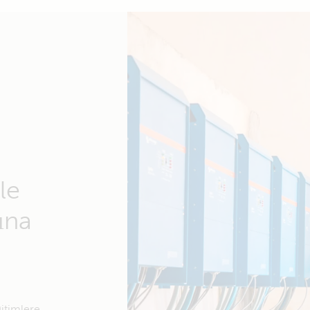
le
ına
ğitimlere