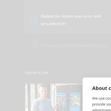
Eksiksiz bir sistem veya ürün testi
gerçekleştirin
Community bilgi bankasına göz atın
KAYNAKLAR
About c
We use coo
provide so
advertisem