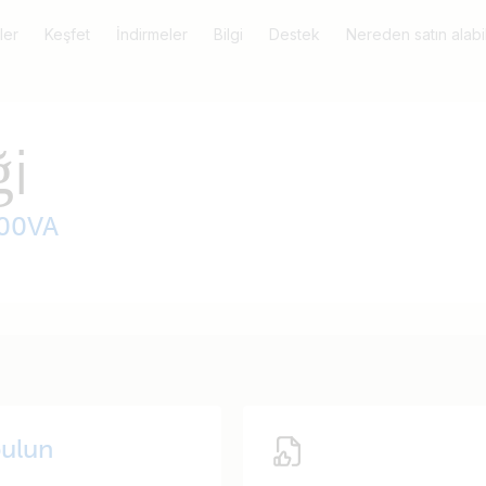
ler
Keşfet
İndirmeler
Bilgi
Destek
Nereden satın alabil
i
000VA
ulun