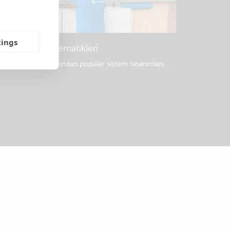
tings
Örnek sistem şematikleri
rofesyoneller tarafından popüler sistem tasarımları.