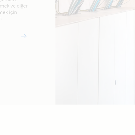
örmek ve diğer
mek için
n.