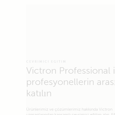
CEVRIMICI EGITIM
Victron Professional i
profesyonellerin aras
katılın
Ürünlerimiz ve çözümlerimiz hakkında Victron
uzmanlarından kapsamlı çevrimiçi eğitim alın. E