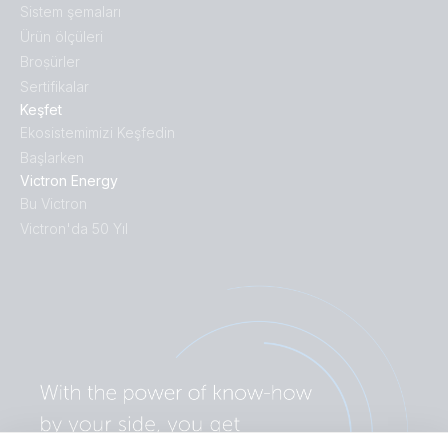
Sistem şemaları
Ürün ölçüleri
Broṣürler
Sertifikalar
Keşfet
Ekosistemimizi Keşfedin
Başlarken
Victron Energy
Bu Victron
Victron'da 50 Yıl