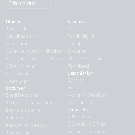
This is Victron
Ürünler
Kaynaklar
Tüm ürünler
Yazılım
Ṣarj cihazları ve
Teknik Bilgiler
dönüştürücüler
Sertifikalar
Aküler ve akü takip cihazları
Broṣürler
Solar şarj kontrol cihazları ve
MPPT Hesaplayıcı
güneş panelleri
Fiyat listesi
Uzmanlar için
Sistem takibi
Eğitimler
Aksesuarlar
Fuarlar
Çözümler
Enerji Depolama
Victron Professional
Yedekleme ve şebekeden
Topluluk forumu
Oturum Aç
bağımsız sistemler
VRM Portalı
Tekne ve Yat
E-Sipariş ve E-RMA
Karavan ve Off-road
Victron Professional
Ticari Araçlar