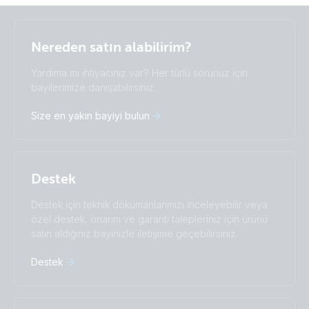
Selected
Stay up to date
Türkçe
Nereden satın alabilirim?
Change language
Yardıma mı ihtiyacınız var? Her türlü sorunuz için
Čeština
Dansk
bayilerimize danışabilirsiniz.
Deutsch
English
Size en yakın bayiyi bulun
Español
Français
Italiano
Magyar
Nederlands
Norsk
I agree to receive the newsletter and accept the
Polskie
Português
Privacy Policy.
Destek
Română
Slovenščina
Subscribe
Suomalainen
Svenska
Destek için teknik dökümanlarımızı inceleyebilir veya
Türkçe
Ελληνικά
özel destek, onarım ve garanti talepleriniz için ürünü
Русский
Українська
satın aldığınız bayinizle iletişime geçebilirsiniz.
中國人
Destek