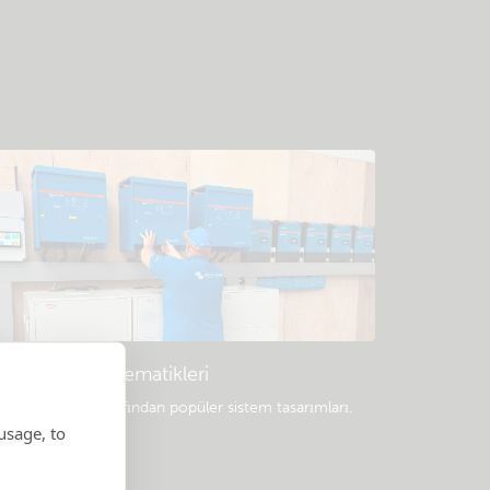
Örnek sistem şematikleri
rofesyoneller tarafından popüler sistem tasarımları.
usage, to