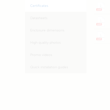
Certificates
Datasheets
Enclosure dimensions
High quality photos
Promo videos
Quick installation guides