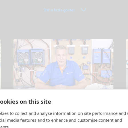
Daha fazla göster
Eğitici videolar
ookies on this site
Ürünler ve sistemler açıklandı
.
P
kies to collect and analyse information on site performance and 
cial media features and to enhance and customise content and
ents.