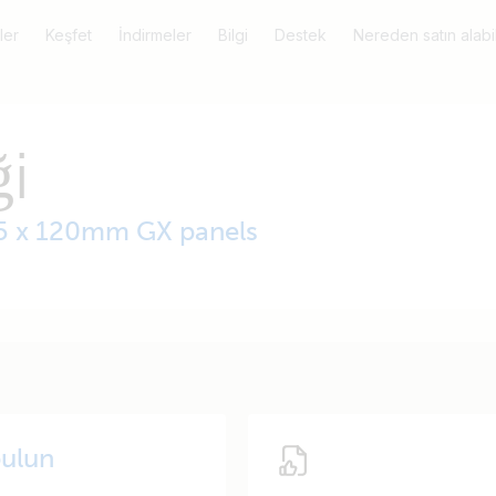
ler
Keşfet
İndirmeler
Bilgi
Destek
Nereden satın alabil
i
65 x 120mm GX panels
ulun