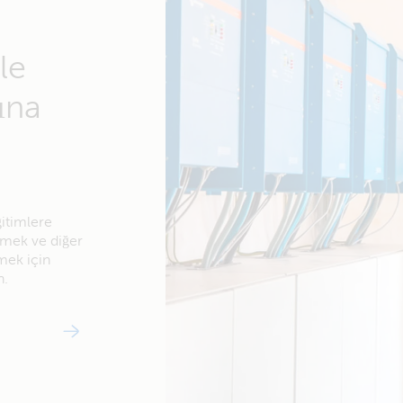
le
ına
ğitimlere
örmek ve diğer
mek için
n.