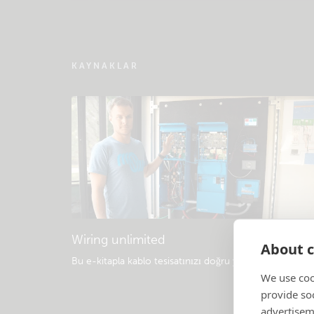
KAYNAKLAR
Wiring unlimited
About c
Bu e-kitapla kablo tesisatınızı doğru yapın
.
We use coo
provide so
advertisem