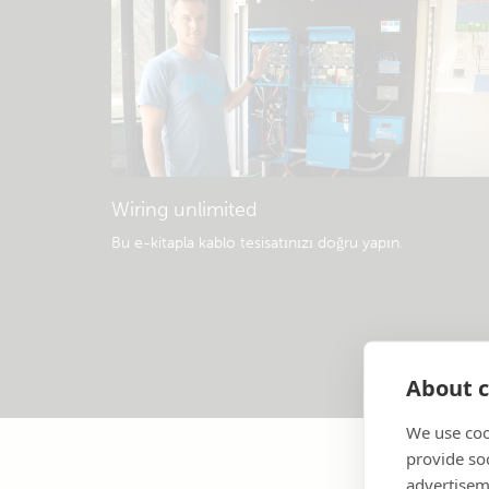
Wiring unlimited
Bu e-kitapla kablo tesisatınızı doğru yapın
.
About c
We use coo
provide so
advertisem