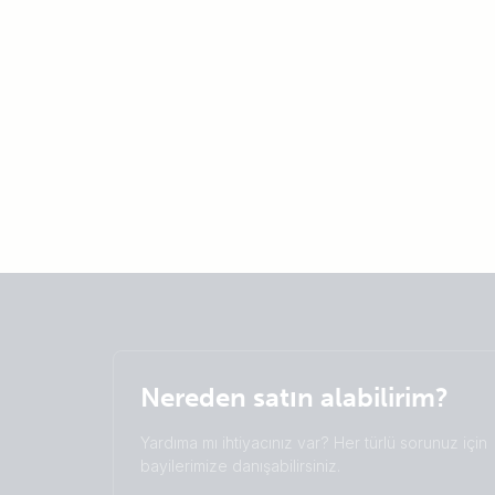
Nereden satın alabilirim?
Yardıma mı ihtiyacınız var? Her türlü sorunuz için
bayilerimize danışabilirsiniz.