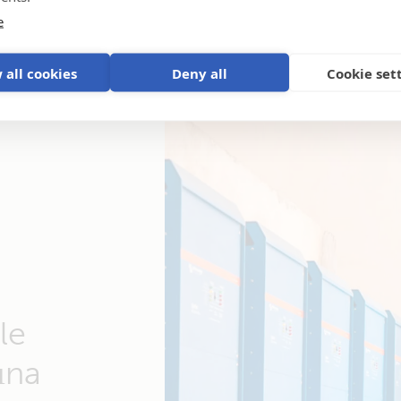
e
 all cookies
Deny all
Cookie set
le
ına