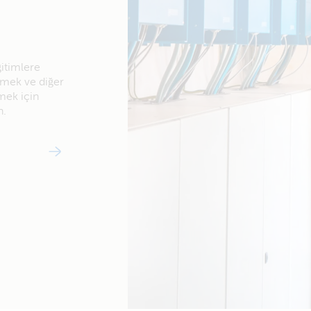
ğitimlere
örmek ve diğer
mek için
n.