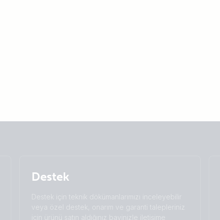
Selected
Stay up to date
Türkçe
Change language
Destek
Čeština
Dansk
Deutsch
English
Destek için teknik dökümanlarımızı inceleyebilir
Español
Français
veya özel destek, onarım ve garanti talepleriniz
Italiano
Magyar
için ürünü satın aldığınız bayinizle iletişime