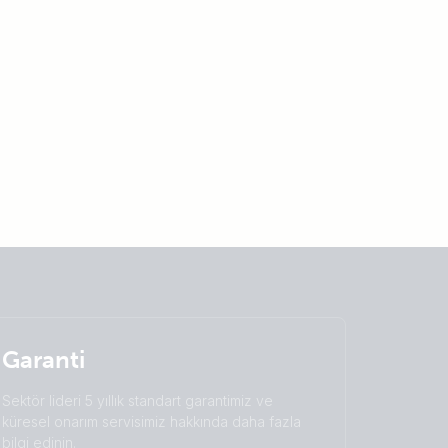
Garanti
Sektör lideri 5 yıllık standart garantimiz ve
küresel onarım servisimiz hakkında daha fazla
bilgi edinin.