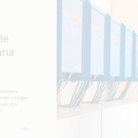
le
ına
ğitimlere
örmek ve diğer
mek için
n.