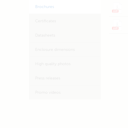
Brochures
Certificates
Datasheets
Enclosure dimensions
High quality photos
Press releases
Promo videos