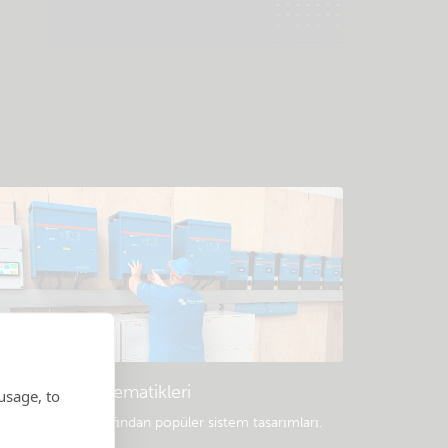
Örnek sistem şematikleri
usage, to
rofesyoneller tarafından popüler sistem tasarımları.