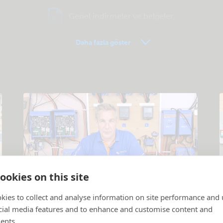
Genel indirmeler ve belgeler
Daha fazla göster
ookies on this site
Eğitici videolar
kies to collect and analyse information on site performance and 
cial media features and to enhance and customise content and
Ürünler ve sistemler açıklandı
.
P
ents.