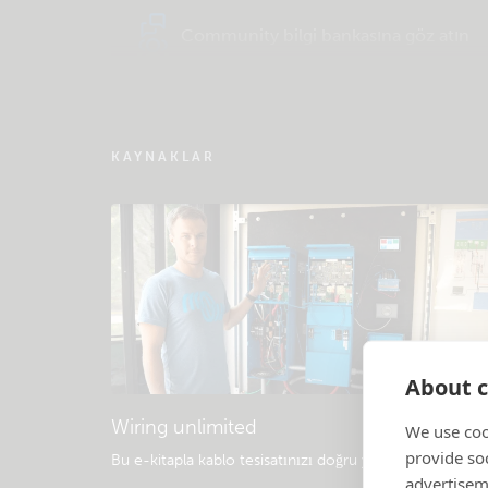
Community bilgi bankasına göz atın
KAYNAKLAR
About c
Wiring unlimited
We use coo
provide so
Bu e-kitapla kablo tesisatınızı doğru yapın
.
advertisem