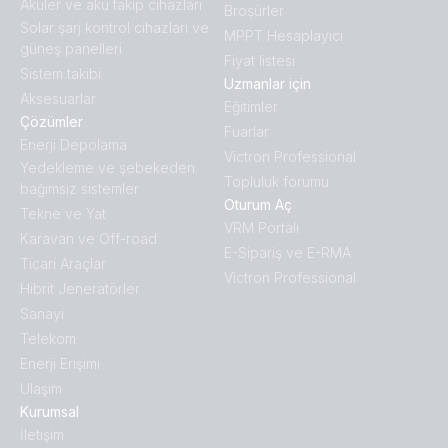
Aküler ve akü takip cihazları
Broṣürler
Solar şarj kontrol cihazları ve
MPPT Hesaplayıcı
güneş panelleri
Fiyat listesi
Sistem takibi
Uzmanlar için
Aksesuarlar
Eğitimler
Çözümler
Fuarlar
Enerji Depolama
Victron Professional
Yedekleme ve şebekeden
Topluluk forumu
bağımsız sistemler
Oturum Aç
Tekne ve Yat
VRM Portalı
Karavan ve Off-road
E-Sipariş ve E-RMA
Ticari Araçlar
Victron Professional
Hibrit Jeneratörler
Sanayi
Telekom
Enerji Erişimi
Ulaşım
Kurumsal
İletişim