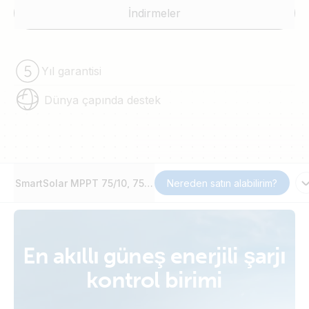
İndirmeler
Yıl garantisi
Dünya çapında destek
SmartSolar MPPT 75/10, 75/15, 100/15 & 100/20
Nereden satın alabilirim?
En akıllı güneş enerjili şarjı
kontrol birimi