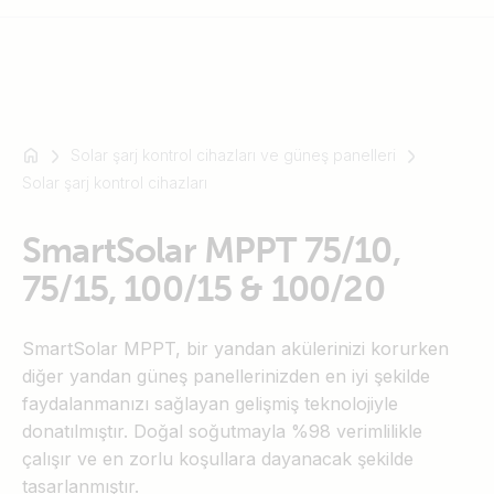
Solar şarj kontrol cihazları ve güneş panelleri
Mesela
Solar şarj kontrol cihazları
SmartSolar
Multiplus-
SmartSolar MPPT 75/10,
II
Orion
75/15, 100/15 & 100/20
XS
SmartShunt
SmartSolar MPPT, bir yandan akülerinizi korurken
diğer yandan güneş panellerinizden en iyi şekilde
faydalanmanızı sağlayan gelişmiş teknolojiyle
donatılmıştır. Doğal soğutmayla %98 verimlilikle
çalışır ve en zorlu koşullara dayanacak şekilde
tasarlanmıştır.