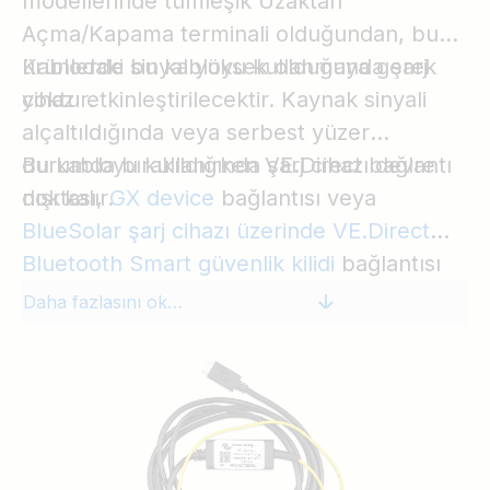
modellerinde tümleşik Uzaktan
Açma/Kapama terminali olduğundan, bu
ürünlerde bu kabloyu kullanmaya gerek
Kablodaki sinyal yüksek olduğunda şarj
yoktur.
cihazı etkinleştirilecektir. Kaynak sinyali
alçaltıldığında veya serbest yüzer
durumda bırakıldığında şarj cihazı devre
Bu kabloyu kullanırken VE.Direct bağlantı
dışı kalır.
noktası,
GX device
bağlantısı veya
BlueSolar şarj cihazı üzerinde VE.Direct
Bluetooth Smart güvenlik kilidi
bağlantısı
gibi başka bir amaçla kullanılamayacaktır.
Daha fazlasını okuyun