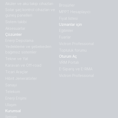
Aküler ve akü takip cihazları
Broṣürler
Solar şarj kontrol cihazları ve
MPPT Hesaplayıcı
güneş panelleri
Fiyat listesi
Sistem takibi
Uzmanlar için
Aksesuarlar
Eğitimler
Çözümler
Fuarlar
Enerji Depolama
Victron Professional
Yedekleme ve şebekeden
Topluluk forumu
bağımsız sistemler
Oturum Aç
Tekne ve Yat
VRM Portalı
Karavan ve Off-road
E-Sipariş ve E-RMA
Ticari Araçlar
Victron Professional
Hibrit Jeneratörler
Sanayi
Telekom
Enerji Erişimi
Ulaşım
Kurumsal
İletişim