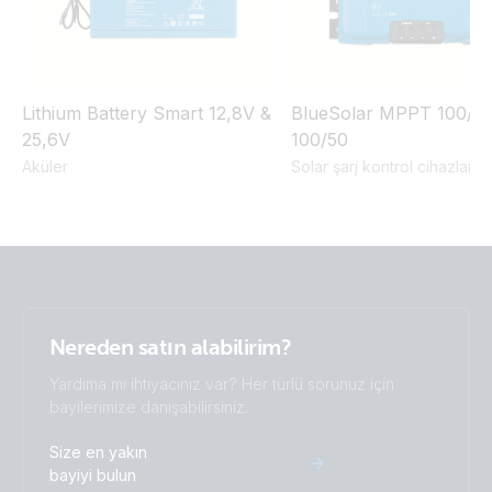
Lithium Battery Smart 12,8V &
BlueSolar MPPT 100/30
25,6V
100/50
Aküler
Solar şarj kontrol cihazları
Nereden satın alabilirim?
Yardıma mı ihtiyacınız var? Her türlü sorunuz için
bayilerimize danışabilirsiniz.
Size en yakın
bayiyi bulun