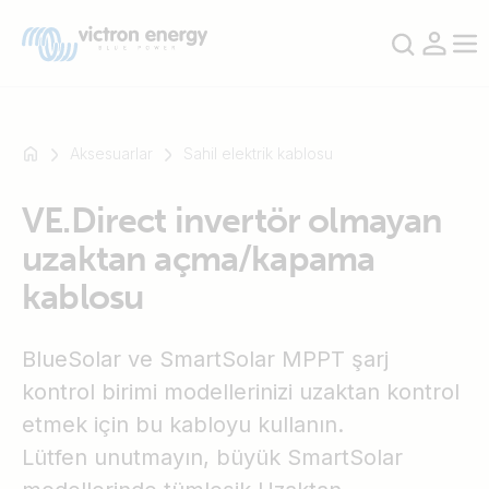
Aksesuarlar
Sahil elektrik kablosu
VE.Direct invertör olmayan
Mesela
uzaktan açma/kapama
SmartSolar
Multiplus-
kablosu
II
Orion
BlueSolar ve SmartSolar MPPT şarj
XS
kontrol birimi modellerinizi uzaktan kontrol
SmartShunt
etmek için bu kabloyu kullanın.
Lütfen unutmayın, büyük SmartSolar