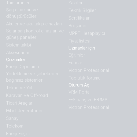
Tüm ürünler
Yazılım
Ṣarj cihazları ve
Teknik Bilgiler
dönüştürücüler
Sertifikalar
Aküler ve akü takip cihazları
Broṣürler
Solar şarj kontrol cihazları ve
MPPT Hesaplayıcı
güneş panelleri
Fiyat listesi
Sistem takibi
Uzmanlar için
Aksesuarlar
Eğitimler
Çözümler
Fuarlar
Enerji Depolama
Victron Professional
Yedekleme ve şebekeden
Topluluk forumu
bağımsız sistemler
Oturum Aç
Tekne ve Yat
VRM Portalı
Karavan ve Off-road
E-Sipariş ve E-RMA
Ticari Araçlar
Victron Professional
Hibrit Jeneratörler
Sanayi
Telekom
Enerji Erişimi