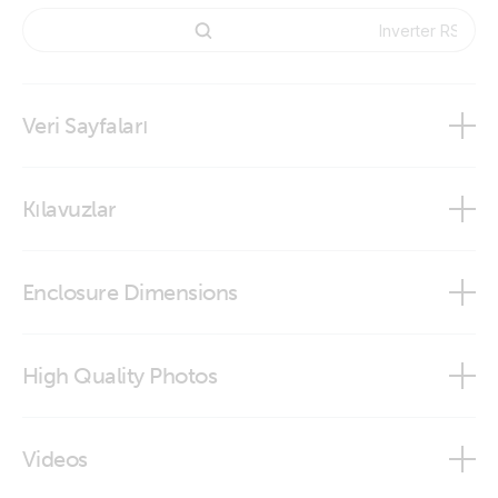
Veri Sayfaları
Inverter RS Smart Solar
Kılavuzlar
Inverter RS Smart Solar
Enclosure Dimensions
VictronConnect app
Inverter RS 48/6000 230V Smart Solar
High Quality Photos
Inverter RS 48V/6000VA Smart Solar (conn)
Videos
Inverter RS 48V/6000VA Smart Solar (frontal)