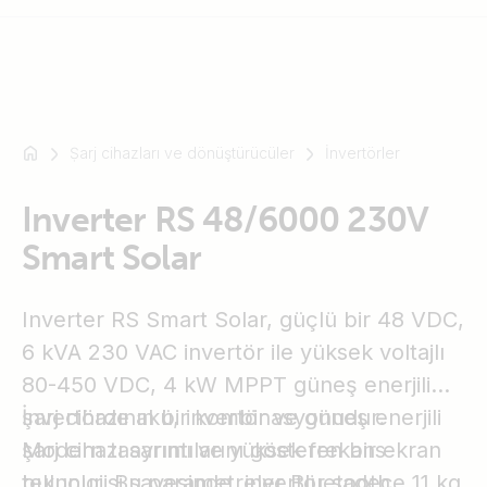
Ṣarj cihazları ve dönüştürücüler
İnvertörler
Mesela
SmartSolar
Inverter RS 48/6000 230V
Multiplus-
II
Smart Solar
Orion
XS
Inverter RS Smart Solar, güçlü bir 48 VDC,
SmartShunt
6 kVA 230 VAC invertör ile yüksek voltajlı
80-450 VDC, 4 kW MPPT güneş enerjili
şarj cihazının bir kombinasyonudur.
İnvertörde akü, invertör ve güneş enerjili
Modern tasarımı ve yüksek frekans
şarj cihazı ayrıntılarını gösteren bir ekran
teknolojisi sayesinde, invertör sadece 11 kg
bulunur. Bu parametreler Bluetooth