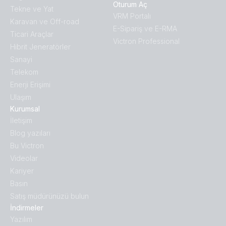
Oturum Aç
Tekne ve Yat
Busbar 600A 8P + ABS cover (right-cover)
VRM Portalı
Karavan ve Off-road
E-Sipariş ve E-RMA
Ticari Araçlar
Busbar 600A 8P + ABS cover (right)
Victron Professional
Hibrit Jeneratörler
Sanayi
Busbar 600A 8P + ABS cover (top)
Telekom
Enerji Erişimi
VBB115021020 - Busbar 150A 2P with 10 screws (right)
Ulaşım
Kurumsal
VBB115021020 - Busbar 150A 2P with 10 screws +
İletişim
cover (with cover right)
Blog yazıları
Bu Victron
VBB115022020 - Busbar 150A 2P with 20 screws
Videolar
(right)
Kariyer
Basın
VBB115022020 - Busbar 150A 2P with 20 screws +
Satış müdürünüzü bulun
cover (rightside)
İndirmeler
Yazılım