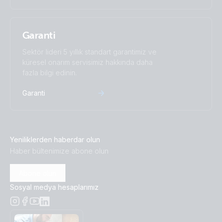
Busbar 250A 6P +cover (top_cover)
Garanti
Busbar 250A 6P +cover (with cover_frontside)
Sektör lideri 5 yıllık standart garantimiz ve
Busbar 250A 6P +cover(right-cover) (2)
küresel onarım servisimiz hakkında daha
fazla bilgi edinin.
Busbar 250A 6P +cover(right)
Garanti
Busbar 600A 4P + ABS cover (cover-front)
Yeniliklerden haberdar olun
Busbar 600A 4P + ABS cover (cover-left)
Haber bültenimize abone olun
Busbar 600A 4P + ABS cover (cover-right)
Abone olun
Sosyal medya hesaplarımız
Busbar 600A 4P + ABS cover (front-angle)
Busbar 600A 4P + ABS cover (left)