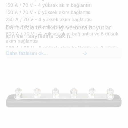
150 A / 70 V - 4 yüksek akım bağlantısı
150 A / 70 V - 6 yüksek akım bağlantısı
250 A / 70 V - 4 yüksek akım bağlantısı
250 A / 70 V - 6 yüksek akım bağlantısı
Daha fazla teknik bilgi ve bara boyutları
600 A / 70 V - 4 yüksek akım bağlantısı ve 8 düşük
için veri sayfasına bakın.
akım bağlantısı
600 A / 70 V - 8 yüksek akım bağlantısı ve 8 düşük
Daha fazlasını okuyun
akım bağlantısı