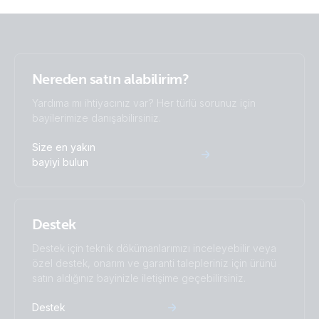
Van-Motorhome Manual & Drawing 3 monitoring setups
MultiPlus 3kVA 12V 230V 50Hz Li SuperPack NG
Busbar 250A 4P + ABS cover (left-cover)
Busbar 250A 4P + ABS cover (left)
Nereden satın alabilirim?
Yardıma mı ihtiyacınız var? Her türlü sorunuz için
Busbar 250A 4P + ABS cover (top cover)
bayilerimize danışabilirsiniz.
Busbar 250A 4P + ABS cover (top)
Size en yakın
bayiyi bulun
Busbar 250A 6P +cover (cover)
Busbar 250A 6P +cover (front)
Destek
Destek için teknik dökümanlarımızı inceleyebilir veya
Busbar 250A 6P +cover (left)
özel destek, onarım ve garanti talepleriniz için ürünü
satın aldığınız bayinizle iletişime geçebilirsiniz.
Busbar 250A 6P +cover (right-cover)
Destek