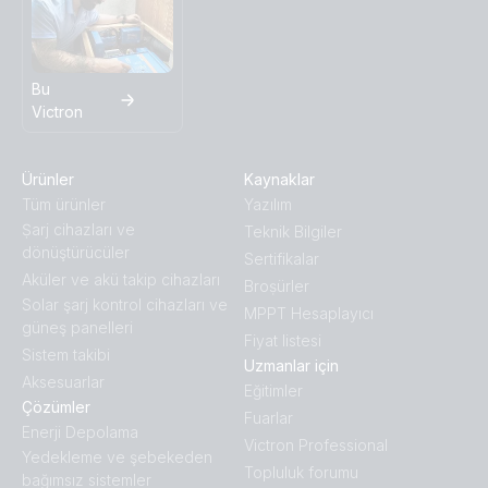
Busbar 600A 4P + ABS cover (right)
Bu
Busbar 600A 4P + ABS cover (top_cover)
Victron
Busbar 600A 4P + ABS cover (top)
Ürünler
Kaynaklar
Tüm ürünler
Yazılım
Busbar 600A 8P + ABS cover (cover)
Ṣarj cihazları ve
Teknik Bilgiler
dönüştürücüler
Sertifikalar
Aküler ve akü takip cihazları
Busbar 600A 8P + ABS cover (front-cover)
Broṣürler
Solar şarj kontrol cihazları ve
MPPT Hesaplayıcı
güneş panelleri
Busbar 600A 8P + ABS cover (front)
Fiyat listesi
Sistem takibi
Uzmanlar için
Aksesuarlar
Eğitimler
Busbar 600A 8P + ABS cover (left-cover)
Çözümler
Fuarlar
Enerji Depolama
Victron Professional
Busbar 600A 8P + ABS cover (left)
Yedekleme ve şebekeden
Topluluk forumu
bağımsız sistemler