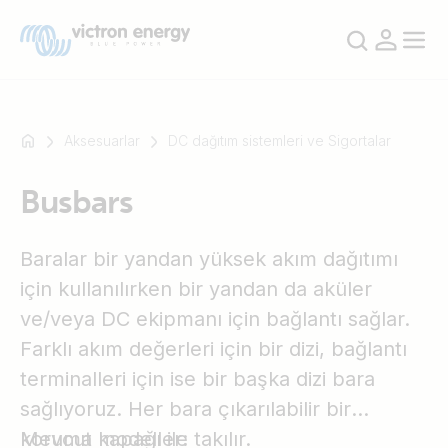
Aksesuarlar
DC dağıtım sistemleri ve Sigortalar
Busbars
Mesela
SmartSolar
Baralar bir yandan yüksek akım dağıtımı
Multiplus-
II
için kullanılırken bir yandan da aküler
Orion
ve/veya DC ekipmanı için bağlantı sağlar.
XS
Farklı akım değerleri için bir dizi, bağlantı
SmartShunt
terminalleri için ise bir başka dizi bara
sağlıyoruz. Her bara çıkarılabilir bir
koruma kapağı ile takılır.
Mevcut modeller: