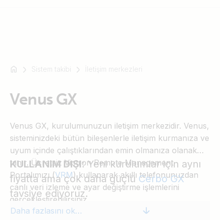
Sistem takibi
İletişim merkezleri
Mesela
SmartSolar
Venus GX
Multiplus-
II
Orion
Venus GX, kurulumunuzun iletişim merkezidir. Venus,
XS
sisteminizdeki bütün bileşenlerle iletişim kurmanıza ve
SmartShunt
uyum içinde çalıştıklarından emin olmanıza olanak
tanır. Ücretsiz Victron Remote Management
KULLANIM DIŞI
: Yeni kurulumlar için aynı
Portalımızı (
VRM
) kullanarak akıllı telefonunuzdan
fiyatta ama çok daha güçlü
Cerbo GX
canlı veri izleme ve ayar değiştirme işlemlerini
tavsiye ediyoruz.
gerçekleştirebilirsiniz.
Daha fazlasını okuyun