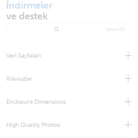
İndirmeler
ve destek
Veri Sayfaları
Venus GX
Kılavuzlar
Victron GX product range
Enclosure Dimensions
Android GX WiFi Display
Venus GX
High Quality Photos
Venus GX