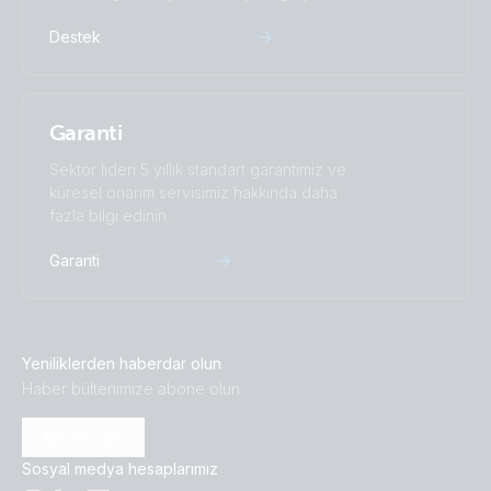
Destek
Garanti
Sektör lideri 5 yıllık standart garantimiz ve
küresel onarım servisimiz hakkında daha
fazla bilgi edinin.
Garanti
Yeniliklerden haberdar olun
Haber bültenimize abone olun
Abone olun
Sosyal medya hesaplarımız