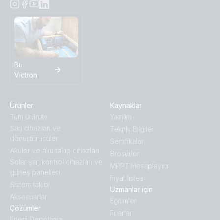
Bu
Victron
Ürünler
Kaynaklar
Tüm ürünler
Yazılım
Ṣarj cihazları ve
Teknik Bilgiler
dönüştürücüler
Sertifikalar
Aküler ve akü takip cihazları
Broṣürler
Solar şarj kontrol cihazları ve
MPPT Hesaplayıcı
güneş panelleri
Fiyat listesi
Sistem takibi
Uzmanlar için
Aksesuarlar
Eğitimler
Çözümler
Fuarlar
Enerji Depolama