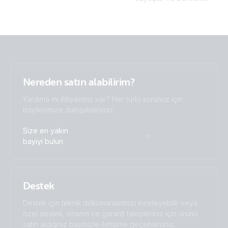
Nereden satın alabilirim?
Yardıma mı ihtiyacınız var? Her türlü sorunuz için
bayilerimize danışabilirsiniz.
Size en yakın
bayiyi bulun
Destek
Destek için teknik dökümanlarımızı inceleyebilir veya
özel destek, onarım ve garanti talepleriniz için ürünü
satın aldığınız bayinizle iletişime geçebilirsiniz.