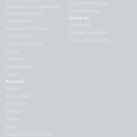
Victron Professional
Yedekleme ve şebekeden
Topluluk forumu
bağımsız sistemler
Oturum Aç
Tekne ve Yat
VRM Portalı
Karavan ve Off-road
E-Sipariş ve E-RMA
Ticari Araçlar
Victron Professional
Hibrit Jeneratörler
Sanayi
Telekom
Enerji Erişimi
Ulaşım
Kurumsal
İletişim
Blog yazıları
Bu Victron
Videolar
Kariyer
Basın
Satış müdürünüzü bulun