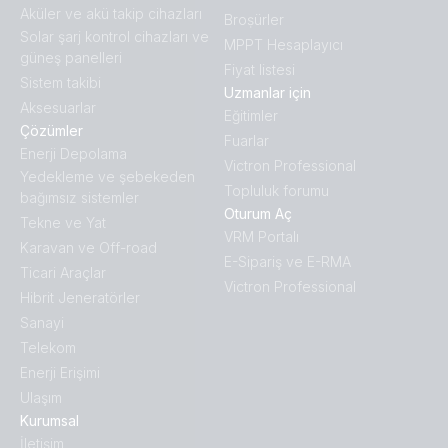
Aküler ve akü takip cihazları
Broṣürler
Solar şarj kontrol cihazları ve
MPPT Hesaplayıcı
güneş panelleri
Fiyat listesi
Sistem takibi
Uzmanlar için
Aksesuarlar
Eğitimler
Çözümler
Fuarlar
Enerji Depolama
Victron Professional
Yedekleme ve şebekeden
Topluluk forumu
bağımsız sistemler
Oturum Aç
Tekne ve Yat
VRM Portalı
Karavan ve Off-road
E-Sipariş ve E-RMA
Ticari Araçlar
Victron Professional
Hibrit Jeneratörler
Sanayi
Telekom
Enerji Erişimi
Ulaşım
Kurumsal
İletişim