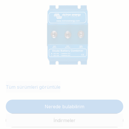
akü birleştiricisiyle iki veya daha fazla DC
güç kaynağı paralel olarak kullanılabilir. Bir
güç kaynağının arızalanması, kritik göreve
yapılan beslemeyi kesmez.
Tüm sürümleri görüntüle
Nerede bulabilirim
İndirmeler