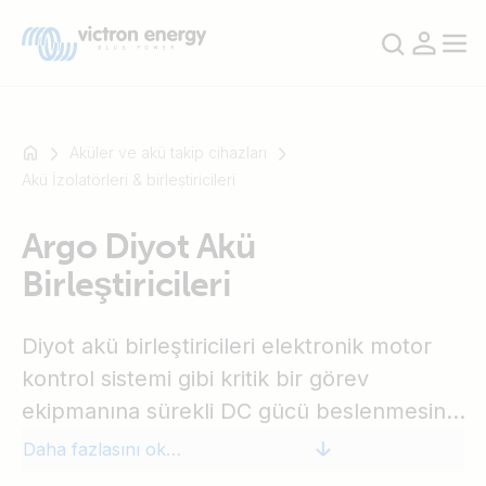
Aküler ve akü takip cihazları
Akü İzolatörleri & birleṣtiricileri
Mesela
Argo Diyot Akü
SmartSolar
Birleştiricileri
Multiplus-
II
Orion
Diyot akü birleştiricileri elektronik motor
XS
kontrol sistemi gibi kritik bir görev
SmartShunt
ekipmanına sürekli DC gücü beslenmesini
sağlamak için kullanılır. Kritik görevlerde
Daha fazlasını okuyun
gerekli beslemeyi sağlamak için, bir diyot