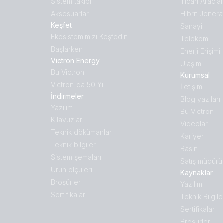
Sistem takibi
Ticari Araçlar
Aksesuarlar
Hibrit Jenera
Keşfet
Sanayi
Ekosistemimizi Keşfedin
Telekom
Başlarken
Enerji Erişimi
Victron Energy
Ulaşım
Bu Victron
Kurumsal
Victron'da 50 Yıl
İletişim
İndirmeler
Blog yazıları
Yazılım
Bu Victron
Kılavuzlar
Videolar
Teknik dökümanlar
Kariyer
Teknik bilgiler
Basın
Sistem şemaları
Satış müdürü
Ürün ölçüleri
Kaynaklar
Broṣürler
Yazılım
Sertifikalar
Teknik Bilgile
Sertifikalar
Broṣürler