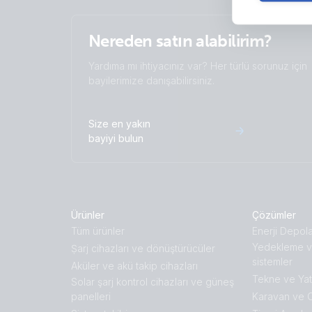
Nereden satın alabilirim?
Yardıma mı ihtiyacınız var? Her türlü sorunuz için
bayilerimize danışabilirsiniz.
Size en yakın
bayiyi bulun
Ürünler
Çözümler
Tüm ürünler
Enerji Depol
Yedekleme v
Ṣarj cihazları ve dönüştürücüler
sistemler
Aküler ve akü takip cihazları
Tekne ve Yat
Solar şarj kontrol cihazları ve güneş
panelleri
Karavan ve 