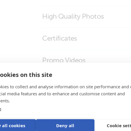
Inverter Control VE.Direct
High Quality Photos
Inverter Control VE.Direct - Connection M
Inverter Control VE.Direct panel (stp)
Inverter Control VE.Direct (side)
Certificates
Inverter Control VE.Direct (side2_)
Inverter control VE.Direct (top)
Declaration of Conformity - Auxiliary com
Promo Videos
ISO9001 certificate
ookies on this site
Brand video
Ürün Desteği
kies to collect and analyse information on site performance and 
cial media features and to enhance and customise content and
ents.
e
 all cookies
Deny all
Cookie set