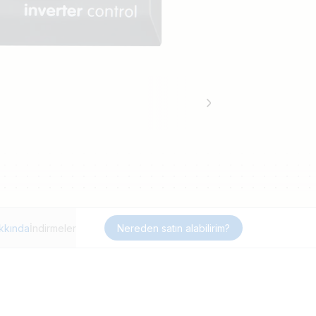
kkında
İndirmeler
Nereden satın alabilirim?