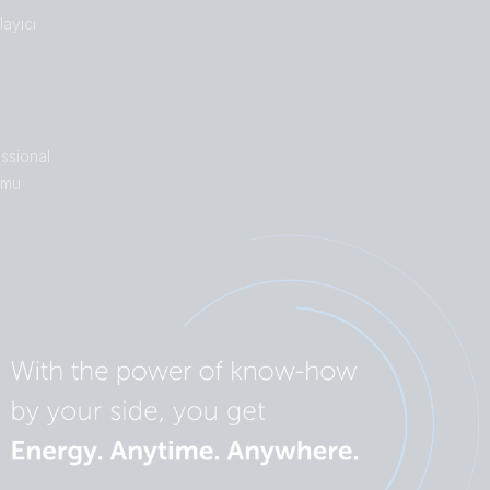
ayıcı
n
ssional
umu