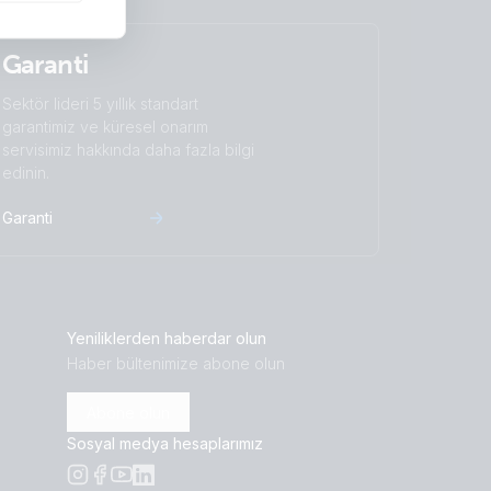
Garanti
Sektör lideri 5 yıllık standart
garantimiz ve küresel onarım
servisimiz hakkında daha fazla bilgi
edinin.
Garanti
Yeniliklerden haberdar olun
Haber bültenimize abone olun
Abone olun
Sosyal medya hesaplarımız