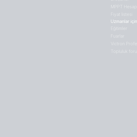
MPPT Hesapl
Fiyat listesi
Uzmanlar içi
Eğitimler
Fuarlar
Victron Profe
Topluluk for