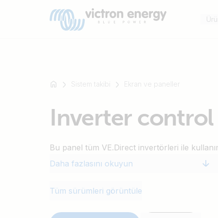
Ürü
Sistem takibi
Ekran ve paneller
Mesela
Inverter control
SmartSolar
Multiplus-
II
Bu panel tüm VE.Direct invertörleri ile kulla
Orion
XS
Daha fazlasını okuyun
SmartShunt
Tüm sürümleri görüntüle