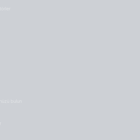
törler
nüzü bulun
r