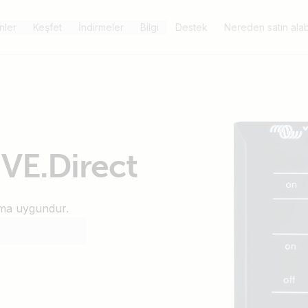
nler
Keşfet
İndirmeler
Bilgi
Destek
Nereden satın alabi
 VE.Direct
nıma uygundur.