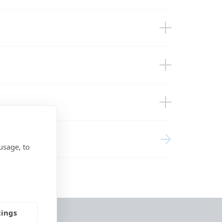
ounting Template
ponents (2)
usage, to
tings