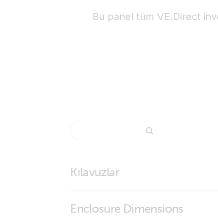
Bu panel tüm VE.Direct inve
Kılavuzlar
Inverter control VE.Direct
Enclosure Dimensions