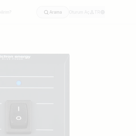
lirim?
Arama
Oturum Aç
TR