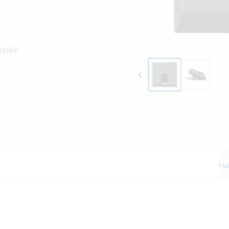
estek
Ha