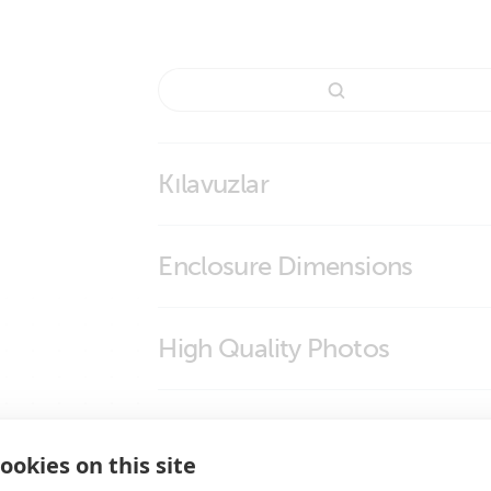
Kılavuzlar
Lynx Class-T Power In
Enclosure Dimensions
Lynx Class-T Power In
High Quality Photos
LYN060404010 Lynx Class-T Power In
System Schematics
Lynx Class-T Power In (M10) (bottom
ookies on this site
Lynx Class-T Power In (M10) (front)
Genless catamaran with Victron MultiPlus