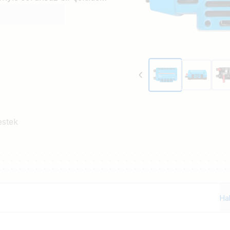
estek
Ha