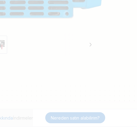
kkında
İndirmeler
Nereden satın alabilirim?