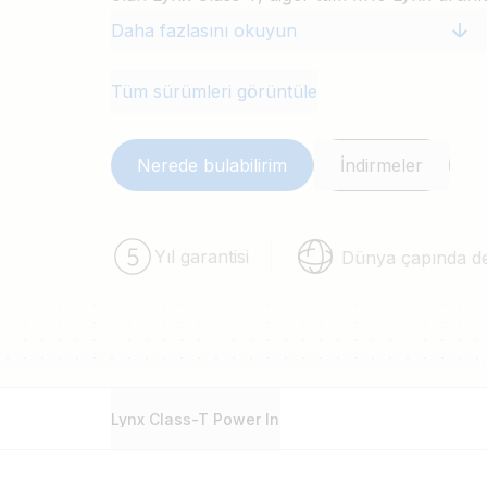
entegre olur.
Daha fazlasını okuyun
Tüm sürümleri görüntüle
Nerede bulabilirim
İndirmeler
Yıl garantisi
Dünya çapında d
Lynx Class-T Power In