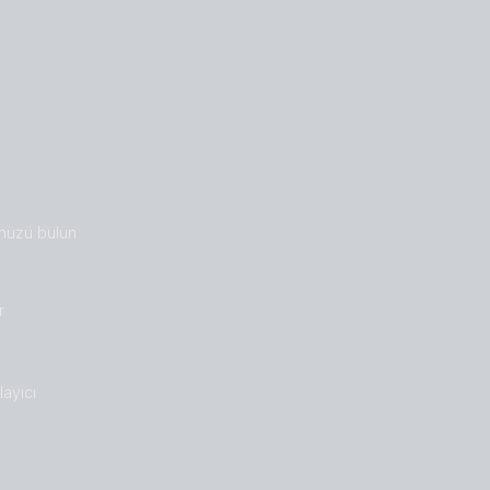
nüzü bulun
r
ayıcı
n