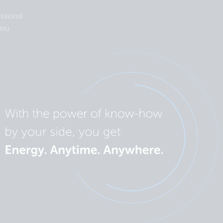
ssional
umu