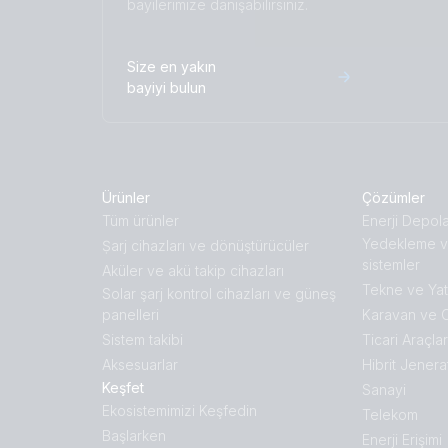
bayilerimize danışabilirsiniz.
Size en yakın
bayiyi bulun
Ürünler
Çözümler
Tüm ürünler
Enerji Depol
Yedekleme v
Ṣarj cihazları ve dönüştürücüler
sistemler
Aküler ve akü takip cihazları
Tekne ve Yat
Solar şarj kontrol cihazları ve güneş
panelleri
Karavan ve 
Sistem takibi
Ticari Araçlar
Aksesuarlar
Hibrit Jenera
Keşfet
Sanayi
Ekosistemimizi Keşfedin
Telekom
Başlarken
Enerji Erişimi