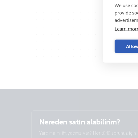
We use coo
provide so
advertisem
Learn mor
Allow
Nereden satın alabilirim?
Yardıma mı ihtiyacınız var? Her türlü sorunuz için