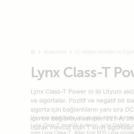
Mesela
SmartSolar
Aksesuarlar
DC dağıtım sistemleri ve Sigort
Multiplus-
II
Lynx Class-T Po
Orion
XS
SmartShunt
Lynx Class-T Power In iki Lityum akü
ve sigortalar. Pozitif ve negatif bir ba
sigorta için bağlantıların yanı sıra 
Üç veya daha fazla Lityum akü dizisi kullanan
için bir bağlantıya sahiptir. 225 A, 
Lynx Class-T modülü kullanın. Lynx Dağıtım si
olarak mevcut olan T sınıfı sigortalar 
olan Lynx Class-T, diğer tüm M10 Lynx ürünle