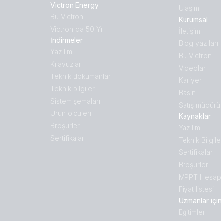
Victron Energy
Ulaşım
Bu Victron
Kurumsal
Victron'da 50 Yıl
İletişim
İndirmeler
Blog yazıları
Yazılım
Bu Victron
Kılavuzlar
Videolar
Teknik dökümanlar
Kariyer
Teknik bilgiler
Basın
Sistem şemaları
Satış müdürü
Ürün ölçüleri
Kaynaklar
Broṣürler
Yazılım
Sertifikalar
Teknik Bilgile
Sertifikalar
Broṣürler
MPPT Hesapl
Fiyat listesi
Uzmanlar içi
Eğitimler