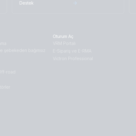
Destek
Oturum Aç
ama
VRM Portalı
e şebekeden bağımsız
E-Sipariş ve E-RMA
Victron Professional
Off-road
törler