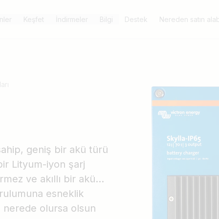
nler
Keşfet
İndirmeler
Bilgi
Destek
Nereden satın alabi
arı
sahip, geniş bir akü türü
ir Lityum-iyon şarj
rmez ve akıllı bir akü
kurulumuna esneklik
a nerede olursa olsun