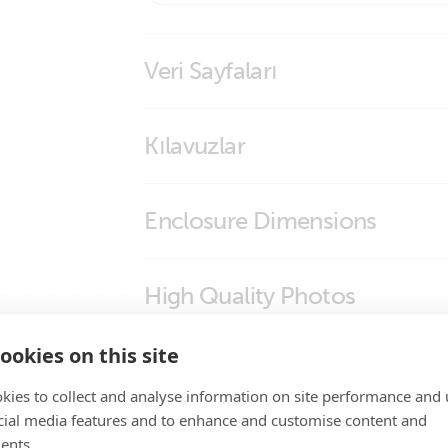
Veri Sayfaları
Skylla-IP65
Kılavuzlar
Skylla-IP65
Enclosure Dimensions
Skylla-IP65
High Quality Photos
Skylla-IP65 (DWG)
Skylla IP65 12V 70A (1+1)(top)
ookies on this site
Certificates
Skylla IP65 24V 35A (1+1) (top)
kies to collect and analyse information on site performance and 
cial media features and to enhance and customise content and
Skylla-I65 12V 70A 3 outputs (front-
Declaration of Conformity - Skylla-IP65
Promo Videos
ents.