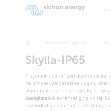
Ürü
Ṣarj cihazları ve dönüştürücüler
Şarj Cihazl
Mesela
Skylla-IP65
SmartSolar
Multiplus-
II
7 aşamalı adaptif şarj algoritmasına 
Orion
ve kimyası yelpazesine uygun, özel b
XS
SmartShunt
algoritması barındıran güçlü, su geçi
şarj cihazı.
Geniş aralıklı evrensel giriş voltajı 
kazandırdığından şarj cihazı dünyad