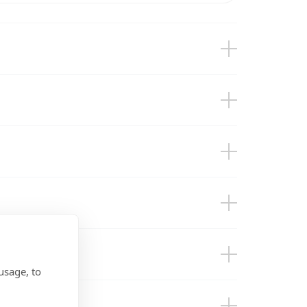
usage, to
angle)