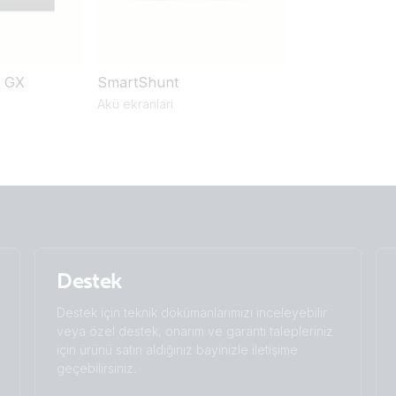
l GX
SmartShunt
Akü ekranları
Destek
Destek için teknik dökümanlarımızı inceleyebilir
veya özel destek, onarım ve garanti talepleriniz
için ürünü satın aldığınız bayinizle iletişime
geçebilirsiniz.