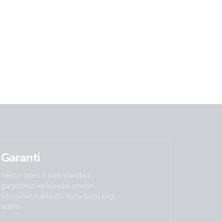
Garanti
Sektör lideri 5 yıllık standart
garantimiz ve küresel onarım
servisimiz hakkında daha fazla bilgi
edinin.