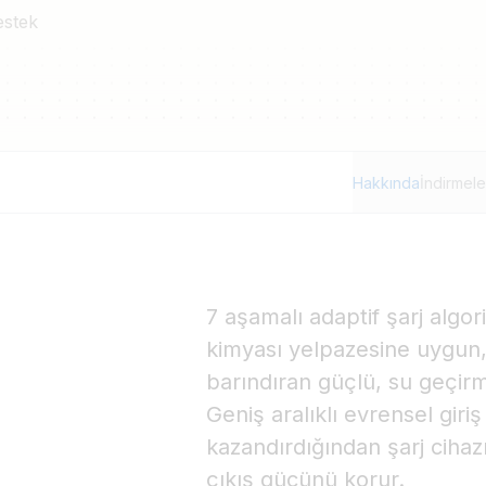
estek
Hakkında
İndirmele
7 aşamalı adaptif şarj algor
kimyası yelpazesine uygun, 
barındıran güçlü, su geçirme
Geniş aralıklı evrensel giri
kazandırdığından şarj ciha
çıkış gücünü korur.