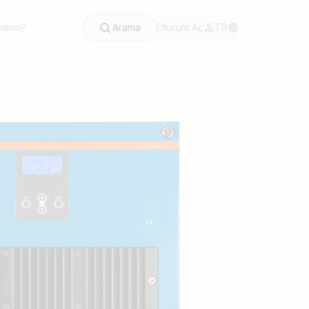
lirim?
Arama
Oturum Aç
TR