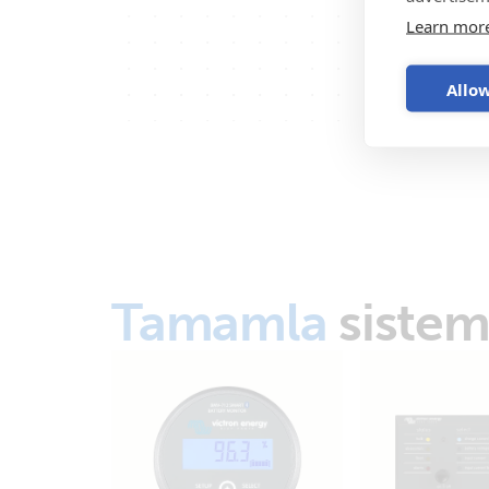
Learn mor
Allow
Tamamla
sistem