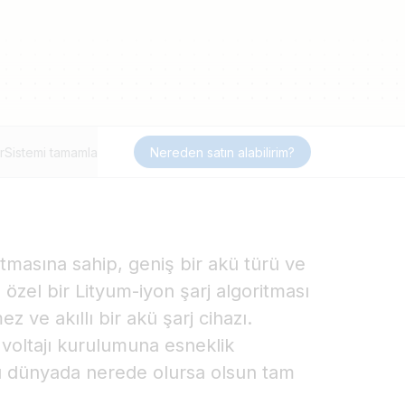
r
Sistemi tamamla
Nereden satın alabilirim?
itmasına sahip, geniş bir akü türü ve
özel bir Lityum-iyon şarj algoritması
z ve akıllı bir akü şarj cihazı.
ş voltajı kurulumuna esneklik
zı dünyada nerede olursa olsun tam