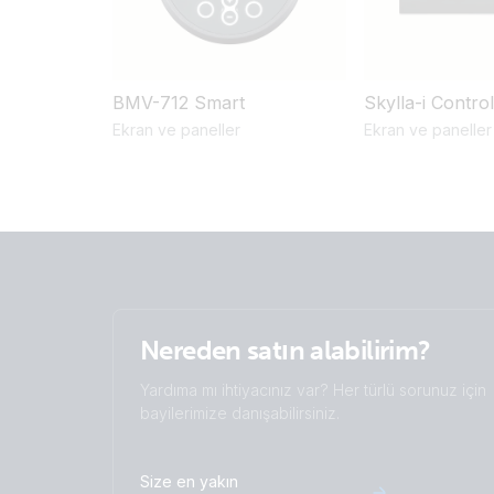
BMV-712 Smart
Skylla-i Contro
Ekran ve paneller
Ekran ve paneller
Nereden satın alabilirim?
Yardıma mı ihtiyacınız var? Her türlü sorunuz için
bayilerimize danışabilirsiniz.
Size en yakın