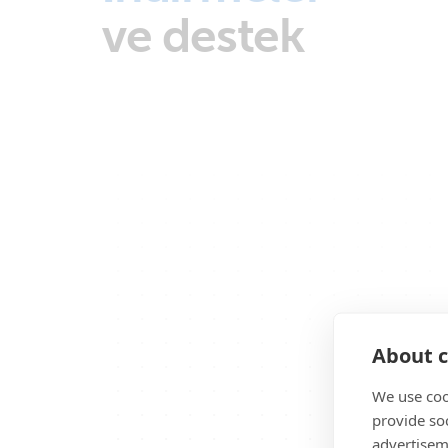
ve destek
About c
We use coo
provide so
advertisem