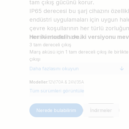
tam çıkış gücünü korur.
IP65 derecesi bu şarj cihazını özellik
endüstri uygulamaları için uygun hale
çevre koşullarının her türlü zorluğuna
nem ve tuzlu hava.
Her iki modelin de iki versiyonu mev
3 tam dereceli çıkış
Marş aküsü için 1 tam dereceli çıkış ile birlikt
çıkışı
Daha fazlasını okuyun
Modeller:
12V/70A & 24V/35A
Tüm sürümleri görüntüle
Nerede bulabilirim
İndirmeler