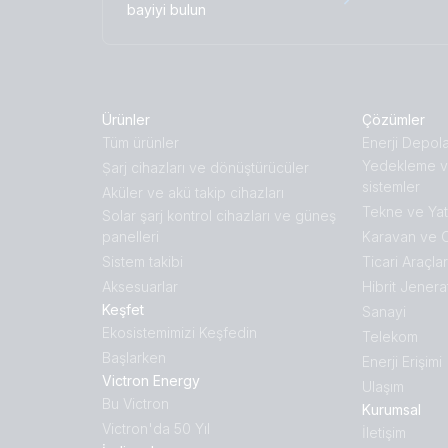
bayiyi bulun
Ürünler
Çözümler
Tüm ürünler
Enerji Depol
Yedekleme v
Ṣarj cihazları ve dönüştürücüler
sistemler
Aküler ve akü takip cihazları
Tekne ve Yat
Solar şarj kontrol cihazları ve güneş
panelleri
Karavan ve 
Sistem takibi
Ticari Araçlar
Aksesuarlar
Hibrit Jenera
Keşfet
Sanayi
Ekosistemimizi Keşfedin
Telekom
Başlarken
Enerji Erişimi
Victron Energy
Ulaşım
Bu Victron
Kurumsal
Victron'da 50 Yıl
İletişim