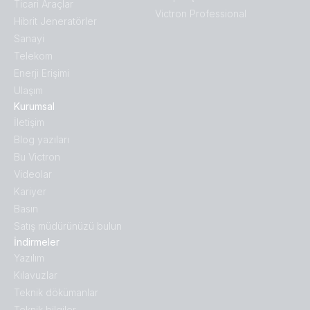
Ticari Araçlar
Victron Professional
Hibrit Jeneratörler
Sanayi
Telekom
Enerji Erişimi
Ulaşım
Kurumsal
İletişim
Blog yazıları
Bu Victron
Videolar
Kariyer
Basın
Satış müdürünüzü bulun
İndirmeler
Yazılım
Kılavuzlar
Teknik dökümanlar
Teknik bilgiler