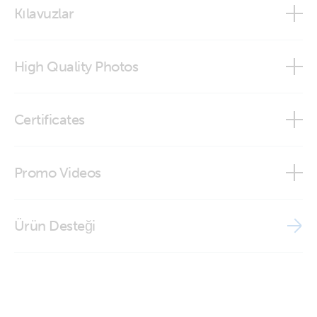
Kılavuzlar
High Quality Photos
RJ45 UTP Cable 0,9 m (top)
Certificates
RJ45 UTP Cable 3 m (top)
Declaration of Conformity - Cables VE.Direct, RJ12, RJ45
Promo Videos
ISO9001 certificate
Brand video
Ürün Desteği