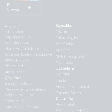
Bu
Victron
Ürünler
Kaynaklar
Tüm ürünler
Yazılım
Ṣarj cihazları ve
Teknik Bilgiler
dönüştürücüler
Sertifikalar
Aküler ve akü takip cihazları
Broṣürler
Solar şarj kontrol cihazları ve
MPPT Hesaplayıcı
güneş panelleri
Fiyat listesi
Sistem takibi
Uzmanlar için
Aksesuarlar
Eğitimler
Çözümler
Fuarlar
Enerji Depolama
Victron Professional
Yedekleme ve şebekeden
Topluluk forumu
bağımsız sistemler
Oturum Aç
Tekne ve Yat
VRM Portalı
Karavan ve Off-road
E-Sipariş ve E-RMA