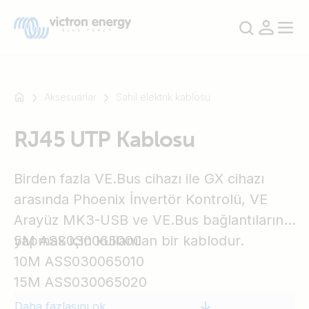
Aksesuarlar
Sahil elektrik kablosu
RJ45 UTP Kablosu
Mesela
SmartSolar
Birden fazla VE.Bus cihazı ile GX cihazı
Multiplus-
II
arasında Phoenix İnvertör Kontrolü, VE
Orion
Arayüz MK3-USB ve VE.Bus bağlantılarını
XS
yapmak için kullanılan bir kablodur.
5M ASS030065000
SmartShunt
10M ASS030065010
15M ASS030065020
Daha fazlasını okuyun