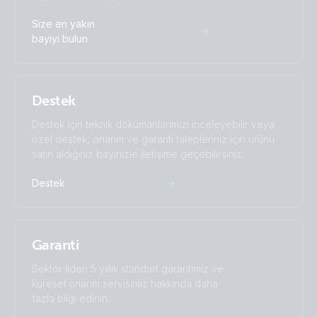
Argofet 200-2 Two batteries 200A (front)
Size en yakın
bayiyi bulun
Argofet 200-2 Two batteries 200A (left)
Argofet 200-2 Two batteries 200A (right)
Destek
Argofet 200-2 Two batteries 200A (top)
Destek için teknik dökümanlarımızı inceleyebilir veya
özel destek, onarım ve garanti talepleriniz için ürünü
satın aldığınız bayinizle iletişime geçebilirsiniz.
Argofet 200-3 Three batteries 200A (front-low)
Destek
Argofet 200-3 Three batteries 200A (front)
Argofet 200-3 Three batteries 200A (left)
Garanti
Argofet 200-3 Three batteries 200A (right)
Sektör lideri 5 yıllık standart garantimiz ve
küresel onarım servisimiz hakkında daha
fazla bilgi edinin.
Argofet 200-3 Three batteries 200A (top)