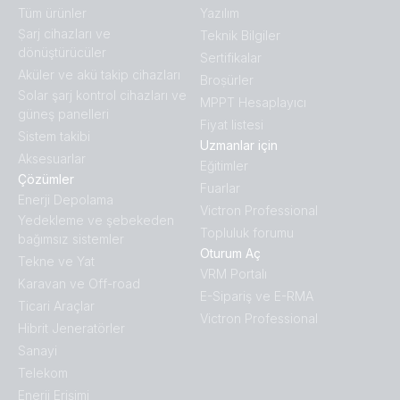
Tüm ürünler
Yazılım
Ṣarj cihazları ve
Teknik Bilgiler
dönüştürücüler
Sertifikalar
Aküler ve akü takip cihazları
Broṣürler
Solar şarj kontrol cihazları ve
MPPT Hesaplayıcı
güneş panelleri
Fiyat listesi
Sistem takibi
Uzmanlar için
Aksesuarlar
Eğitimler
Çözümler
Fuarlar
Enerji Depolama
Victron Professional
Yedekleme ve şebekeden
Topluluk forumu
bağımsız sistemler
Oturum Aç
Tekne ve Yat
VRM Portalı
Karavan ve Off-road
E-Sipariş ve E-RMA
Ticari Araçlar
Victron Professional
Hibrit Jeneratörler
Sanayi
Telekom
Enerji Erişimi