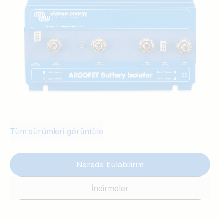
izolatörlerinde neredeyse hiç voltaj kaybı
yaşanmaz. Voltaj düşüşü, düşük akımda
en fazla 0,02 Volt, daha yüksek
akımlardaysa ortalama 0,1 Volttur.
Tüm sürümleri görüntüle
Nerede bulabilirim
İndirmeler