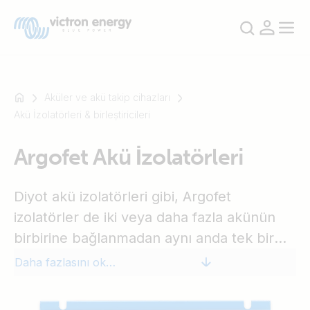
Aküler ve akü takip cihazları
Akü İzolatörleri & birleṣtiricileri
Mesela
Argofet Akü İzolatörleri
SmartSolar
Multiplus-
Diyot akü izolatörleri gibi, Argofet
II
Orion
izolatörler de iki veya daha fazla akünün
XS
birbirine bağlanmadan aynı anda tek bir
SmartShunt
alternatörden (veya tek bir çıkış aküsü şarj
Daha fazlasını okuyun
cihazından) şarj edilmesini sağlar. Diyot
akü izolatörlerinin aksine, Argofet