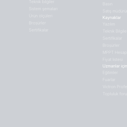
Teknik bilgiler
Basın
Sistem şemaları
Satış müdürü
Ürün ölçüleri
Kaynaklar
Broṣürler
Yazılım
Sertifikalar
Teknik Bilgile
Sertifikalar
Broṣürler
MPPT Hesapl
Fiyat listesi
Uzmanlar içi
Eğitimler
Fuarlar
Victron Profe
Topluluk for