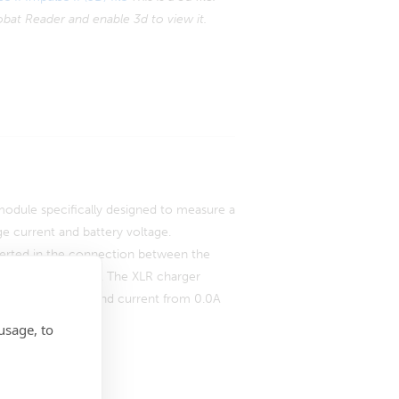
bat Reader and enable 3d to view it.
module specifically designed to measure a
e current and battery voltage.
nserted in the connection between the
chair charge plug. The XLR charger
m 0.0V to 30.0V and current from 0.0A
usage, to