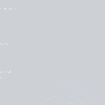
nüzü bulun
r
ayıcı
n
ssional
umu