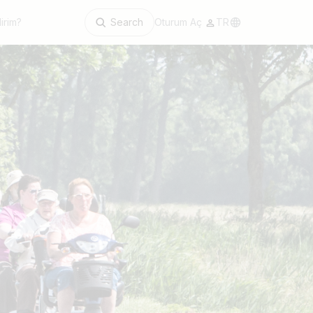
irim?
Search
Oturum Aç
TR