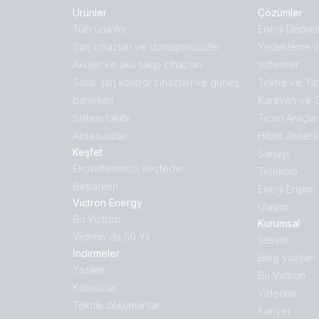
Ürünler
Çözümler
Tüm ürünler
Enerji Depol
Ṣarj cihazları ve dönüştürücüler
Yedekleme v
Aküler ve akü takip cihazları
sistemler
Solar şarj kontrol cihazları ve güneş
Tekne ve Yat
panelleri
Karavan ve 
Sistem takibi
Ticari Araçlar
Aksesuarlar
Hibrit Jenera
Keşfet
Sanayi
Ekosistemimizi Keşfedin
Telekom
Başlarken
Enerji Erişimi
Victron Energy
Ulaşım
Bu Victron
Kurumsal
Victron'da 50 Yıl
İletişim
İndirmeler
Blog yazıları
Yazılım
Bu Victron
Kılavuzlar
Videolar
Teknik dökümanlar
Kariyer