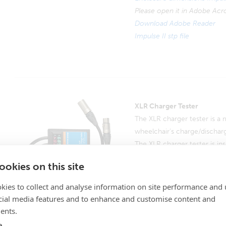
Please open it in Adobe Acro
Download Adobe Reader
Impulse II stp file
XLR Charger Tester
The XLR charger tester is a 
wheelchair’s charge/discharg
The XLR charger tester is i
charge device and the wheel
okies on this site
tester measures voltage fro
to 19.9A.
kies to collect and analyse information on site performance and 
cial media features and to enhance and customise content and
ents.
e