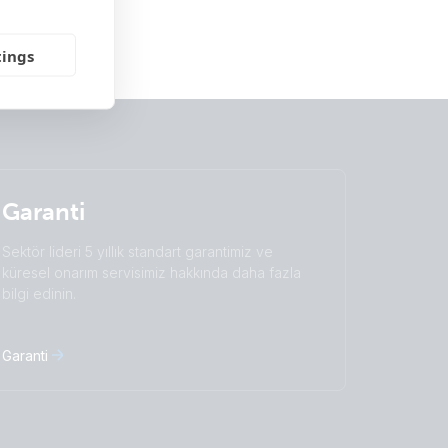
tings
Garanti
Sektör lideri 5 yıllık standart garantimiz ve
küresel onarım servisimiz hakkında daha fazla
bilgi edinin.
Garanti