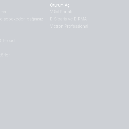
Oturum Aç
中國人
ama
VRM Portalı
e şebekeden bağımsız
E-Sipariş ve E-RMA
Victron Professional
Off-road
törler