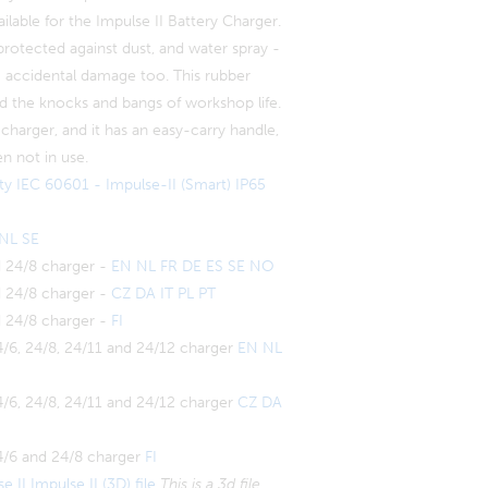
ilable for the Impulse II Battery Charger.
protected against dust, and water spray -
 accidental damage too. This rubber
d the knocks and bangs of workshop life.
r charger, and it has an easy-carry handle,
n not in use.
ety IEC 60601 - Impulse-II (Smart) IP65
NL
SE
d 24/8 charger
-
EN NL FR DE ES SE NO
d 24/8 charger -
CZ DA IT PL PT
d 24/8 charger -
FI
4/6, 24/8, 24/11 and 24/12 charger
EN NL
4/6, 24/8, 24/11 and 24/12 charger
CZ DA
4/6 and 24/8 charger
FI
se II
Impulse II (3D) file
This is a 3d file.