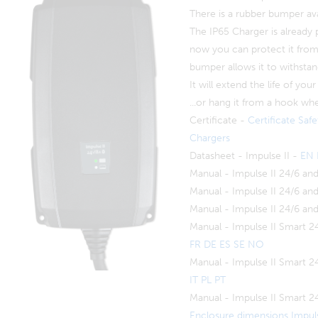
There is a rubber bumper ava
The IP65 Charger is already 
now you can protect it from
bumper allows it to withstan
It will extend the life of you
...or hang it from a hook whe
Certificate -
Certificate Saf
Chargers
Datasheet - Impulse II -
EN
Manual - Impulse II 24/6 an
Manual - Impulse II 24/6 an
Manual - Impulse II 24/6 an
Manual - Impulse II Smart 2
FR DE ES SE NO
Manual - Impulse II Smart 2
IT PL PT
Manual - Impulse II Smart 2
Enclosure dimensions Impul