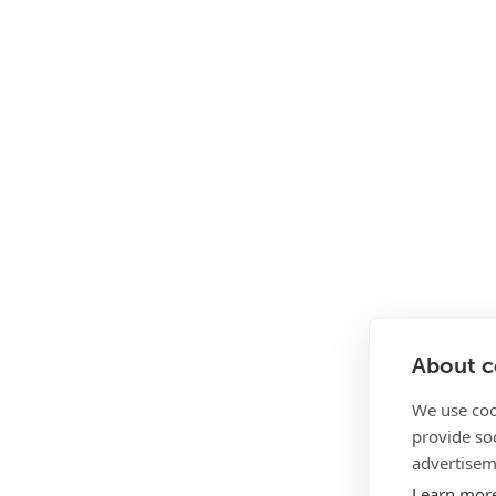
About co
We use coo
provide so
advertisem
Learn mor