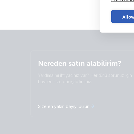
Allow
Nereden satın alabilirim?
Yardıma mı ihtiyacınız var? Her türlü sorunuz için
bayilerimize danışabilirsiniz.
Size en yakın bayiyi bulun