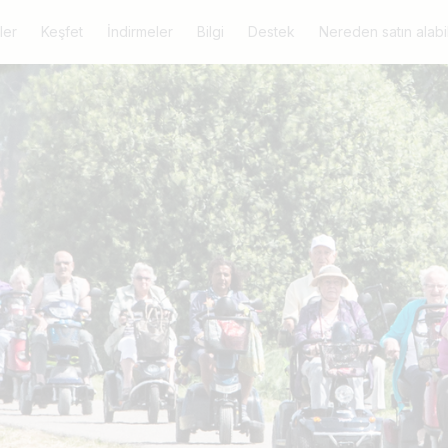
ler
Keşfet
İndirmeler
Bilgi
Destek
Nereden satın alabil